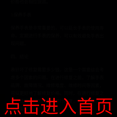
价格也会相应提高。
3.保养手表
保养手表是非常重要的，可以延长手表的使用寿
命。定期进行手表的保养，可以有效避免手表出
现问题。
四、结论
表针坏了修复需要多少钱，这是一个需要综合考
虑多个因素的问题。在进行修复之前，了解手表
品牌、故障情况、维修难度、维修时间等因素，
可以更好地了解修复价格。同时，在进行修复之
点击进入首页
前，选择正规的修表店进行修复，保养手表也是
非常重要的。