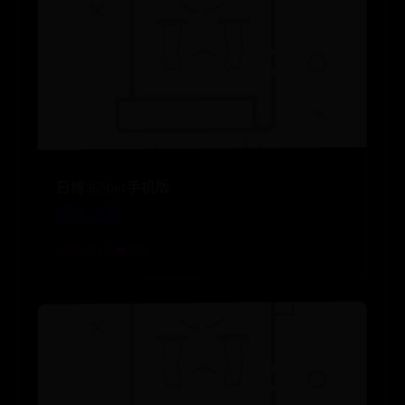
日博365bet手机版
汽车之家
2025-07-02 👁️ 1724