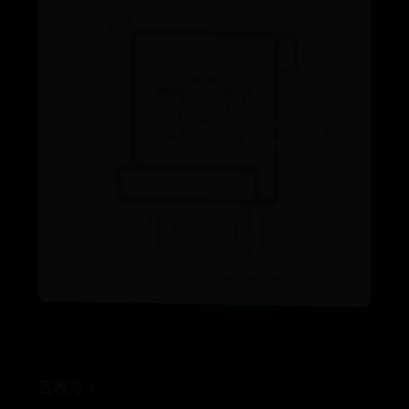
名表号 >