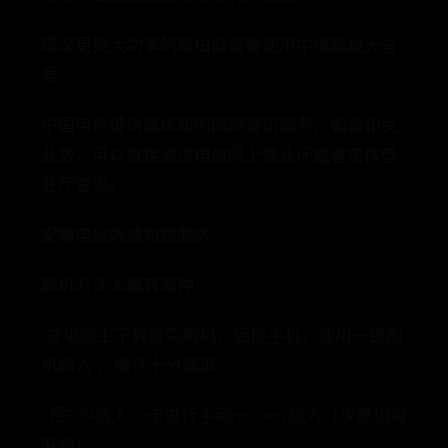
建议更换大功率的路由器或者使用中继器放大信
号。
中国电信提供最优质的网络通讯服务，如需相关
业务，可以直接通过电信网上营业厅或者实体营
业厅查询。
安徽电信竭诚为您服务。
刷机方法大概有两种：
1在电脑上下载奇兔刷机，连接手机，使用一键刷
机刷入 ，操作十分简单
2把ROM放入SD卡进行手动recovery刷入（步骤相对
麻烦）