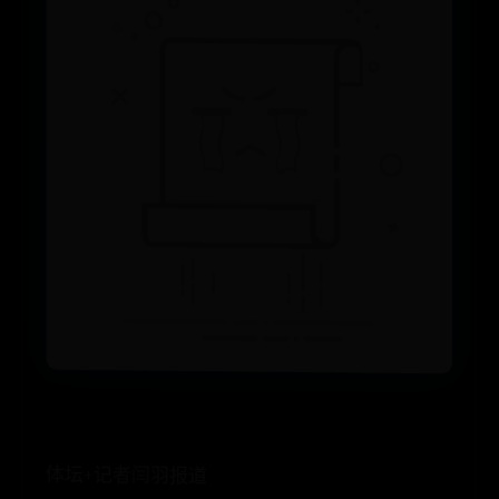
体坛+记者闫羽报道