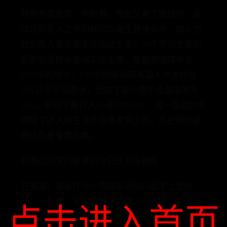
前有布里吉塔、内斯蒂，现在又有了曼纽尔，足
以证明黑人之中同样可以诞生游泳天才。那么为
什么黑人游泳高手还如此少见？一个不可忽视的
因素就是群众基础实在太差。根据美国媒体在
2010年的统计，5-14岁的非洲裔美国人中大约有
70%几乎不会游泳，而拉丁裔小孩不会游泳的为
58%，非拉丁裔白人小孩仅为42%。这一局面的形
成除了收入和生活环境等差异之外，历史原因更
被认为是重要因素。
前奥运冠军内斯蒂如今已是游泳教练
在美国，游泳作为一项娱乐活动兴起于上世纪
20、30年代，全国各地曾兴建2000余座公共游泳
点击进入首页
场馆，但其中大部分最初并不允许黑人进入。40