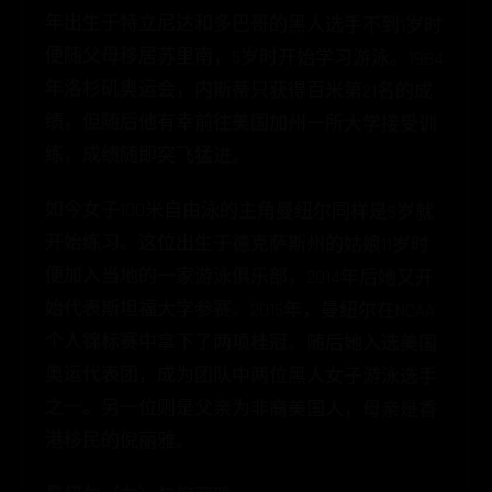
练，成绩随即突飞猛进。
如今女子100米自由泳的主角曼纽尔同样是5岁就
开始练习。这位出生于德克萨斯州的姑娘11岁时
便加入当地的一家游泳俱乐部，2014年后她又开
始代表斯坦福大学参赛。2015年，曼纽尔在NCAA
个人锦标赛中拿下了两项桂冠。随后她入选美国
奥运代表团，成为团队中两位黑人女子游泳选手
之一。另一位则是父亲为非裔美国人，母亲是香
港移民的倪丽雅。
曼纽尔（右）与倪丽雅