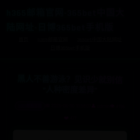
h365邮箱官网-365bet中国大
陆网址-日博365bet手机版
首页
h365邮箱官网
365bet中国大陆网址
日博365bet手机版
黑
人
不
善
游
泳
？
见
识
少
就
别
信
种
密
度
差
异
“人
”
h365邮箱官网
📅 2025-06-30 10:58:07
👤 admin
👁️ 4196
❤️ 477