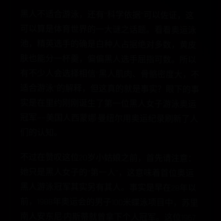
黑人不适合游泳，还有“科学依据”可以佐证，这
可以算是体育世界的一大谜之话题。看看奥运泳
池，精英选手的确是白种人占据绝对多数，黄皮
肤也能分一杯羹，偏偏黑人选手屈指可数。所以
有不少人会选择相信“黑人肌肉、骨骼密度大，不
适合游泳”的解释，但这真的就是事实？眼下的事
实是在里约刚刚诞生了第一位黑人女子游泳奥运
冠军——美国人西蒙娜·曼纽尔用奥运纪录刷新了人
们的认知。
不过在赞叹这位20岁小姑娘之前，首先请注意：
她只是黑人女子的“第一人”，这意味着首位奥运
黑人游泳冠军其实另有其人。事实是早在28年以
前，1988年奥运会的男子100米蝶泳项目中，苏里
南人安东尼·内斯蒂就曾拿下个人冠军。这位1967
年出生于特立尼达和多巴哥的黑人选手不到1岁时
便随父母移居苏里南，5岁时开始学习游泳。1984
年洛杉矶奥运会，内斯蒂只获得百米第21名的成
绩，但随后他有幸前往美国加州一所大学接受训