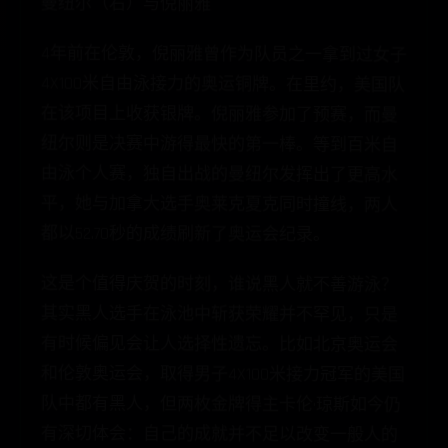
4年前在伦敦，倪丽雅曾作为队员之一拿到过女子
4X100米自由泳接力的奥运铜牌。在里约，美国队
在该项目上收获银牌。倪丽雅参加了预赛，而曼
纽尔则是决赛中游得最快的第一棒。等到百米自
由泳个人赛，独自出战的曼纽尔发挥出了更高水
平，她与加拿大选手奥莱克夏克同时撞线，两人
都以52.70秒的成绩刷新了奥运会纪录。
这是个值得庆贺的时刻，谁说黑人就不善游泳？
其实黑人选手在泳池中斩获荣耀并不罕见，只是
有时候偏见会让人选择性遗忘。比如北京奥运会
和伦敦奥运会，取得男子4X100米接力冠军的美国
队中都有黑人，但两枚金牌得主卡伦·琼斯如今仍
有深切体会：自己的成就并不足以改变一般人的
惯性思维。而黑人女子选手赢得世界冠军头衔，2
年前就已经首次出现。2014年的多哈短池世锦
赛，牙买加选手阿利亚·阿特金森便是100米蛙泳第