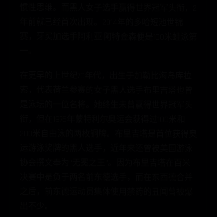
一。
在更早的上世纪70年代，出生于加勒比海岛库拉
索，代表荷兰参赛的女子黑人选手布里吉塔也曾
是泳坛的一位名将。她终生未曾赢得世界冠军头
衔，但在1976年蒙特利尔奥运会获得过100米和
200米自由泳的两枚铜牌。布里吉塔是首位获得奥
运游泳奖牌的黑人选手，近年来还曾被美国游泳
协会撰文奉为“无冕之王”。因为布里吉塔在百米
决赛中是负于两名前东德选手，而在东西德合并
之后，前东德运动员集体使用禁药的丑闻曾被爆
出不少。