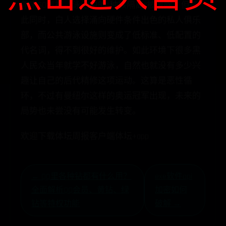
年末50年初，泳池中的“种族隔离”被废除，但与
此同时，白人选择涌向硬件条件出色的私人俱乐
部，而公共游泳设施则变成了低标准、低配置的
代名词，得不到很好的维护。如此环境下很多黑
人民众当年就学不好游泳，自然也就没有多少兴
趣让自己的后代精修这项运动。这算是恶性循
环，不过有曼纽尔这样的奥运冠军出现，未来的
局势也未尝没有可能发生转变。
欢迎下载体坛周报客户端体坛+app
exe软件api
← QQ里各种钻都有什么用？
加密如何
全面解析QQ会员、黄钻、绿
破解 →
钻等特权功能