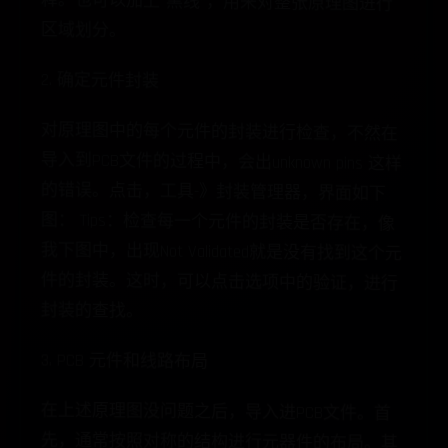
区域划分。
2. 确定元件封装
对原理图中的每个元件的封装进行检查，不然在
导入到PCB文件的过程中，会出unknown pins 这样
的错误。点击，工具-》封装管理器，界面如下
图： Tips：检查每一个元件的封装是否存在，像
我下图中，出现Not Validated就是没有找到这个元
件的封装。这时，可以点击选项中的验证，进行
封装的查找。
3. PCB 元件和线路布局
在上述原理图没问题之后，导入进PCB文件。首
先，通常按照对称的结构进行元器件的布局。其
次，布局完成后用导线连接，信号线通常用
0.4mm粗细，电源线通常用1mm粗细，适当采用
通孔实现Top 和 Bottom的互连和走线。在完成了
走线之后，就是对PCB板进行覆铜。但覆铜前，
先对板子的大小进行确定，画Keep-out Layer层，
作为板子四周的边框，通常为紫色的线。在完成
了板子的边框和元器件布局后，我们开始覆铜。
覆铜需要在Top和Bottom两面都进行覆铜，覆铜通
常是用来连接GND的。因此，我们在元器件连接
的时候，可以先不连GND，最后采用覆铜的方式
来整体连接。（特殊情况除外） Tips：在PCB板子
绘制完成后，也别忘了在Top Overlay层放上自己的
名字和制作日期等信息。元器件布局时，记得采
用各种对齐和均匀分布，使元件排列更好看一
点。板子的定位孔，别忘了钻孔，用来和其它板
子用铜柱进行连接。别忘了，测量板子的长宽，
这里我忘记了快捷键是多少。要记得在design-》
rules里面设置线宽的最低最高的值，不然画线的
时候会出现不合规的绿线。可以采用自动布线的
方式来快速布线，布局一个网络后，自己再修
改。不同网络采用的线宽不同，这里可以在
design-》rules-》routing-》width 里面对不同网络的