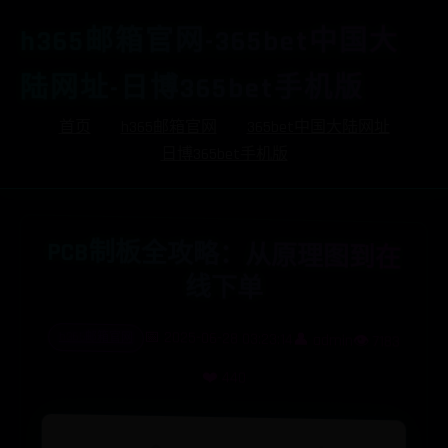
h365邮箱官网-365bet中国大
陆网址-日博365bet手机版
首页
h365邮箱官网
365bet中国大陆网址
日博365bet手机版
PCB制
板
全
攻
略
：
从
原
理
图
到
在
下
线
单
h365邮箱官网
📅 2025-06-28 03:23:14
👤 admin
👁️ 7183
❤️ 440