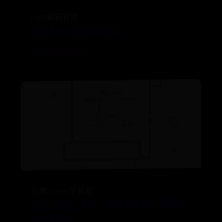
h365邮箱官网
口红为什么老粘在牙上
2025-06-27 👁️ 4252
日博365bet手机版
关于"准时、晚点：坐过火车的人都知道