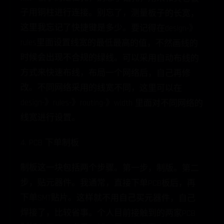
线宽进行设置。
4. PCB 下单制板
制板这一块包括两个步骤。第一步，制版。第二
步，贴元器件。我通常，直接下单PCB板后，再
下单SMT贴片。这样就不用自己买元器件，自己
焊接了，比较省事。个人目前接触到的两家PCB
制板公司，一家是一博，另一家是嘉立创。一博
公司目前没有线上平台，需要电话咨询，对接工
程师，发送文件，对面再提供报价和货期，价格
比较贵。嘉立创，有在这家公司做过几次板子，
价格平易近人，比较适合我。并且，他现在还开
发了在线下单PCB和SMT的Windows 软件，并且自
己还出了个画板子的IDE软件，我觉得这家公司的
发展是不错的，结合了互联网技术，做了线上的
发展。下单界面如下图： Tips：在嘉立创画板子
和下单SMT也不是没有缺点。在要SMT的时候，通
常我们用的元器件型号在嘉立创的线上库中匹配
不到，这个时候需要自己手动一个一个的挑选器