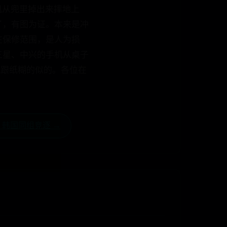
机从兜里掉出来摔地上
，有图为证。本来是冲
在保修范围，是人为损
三星、中兴的手机从桌子
就跟纸糊的似的。各位在
韩国同组竞逐 →