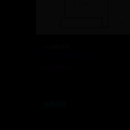
h365邮箱官网
口红为什么老粘在牙上
2025-06-27 👁️ 4252
合作伙伴