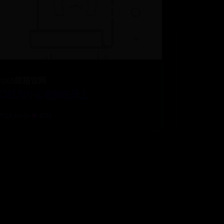
h365邮箱官网
口红为什么老粘在牙上
2025-06-27 👁️ 4252