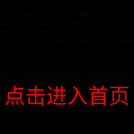
到现在3个月了。前几天我把手机放上衣兜里，上出租车时手
也是非常平的那种，也没有小石子，屏碎了不说，机身也弯了
保证买的，想着支持国产手机，结果打电话问客服，说是不
不掉地上啊！维修费还一次比一次高！我之前用的别的比如
没出什么问题。以前还觉得Mate 8质量很好的，现在感觉
，慎重决定！
杯体育场
男篮世界杯预选赛分组揭晓：亚洲劲旅中国、日本、
点击进入首页