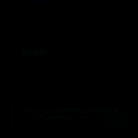
花伴商城app
2025-07-03 👁️ 5997
合作伙伴
h365邮箱官网-365bet中国大陆网址-
2026
Copyright ©
日博365bet手机版 All Rights Reserved.