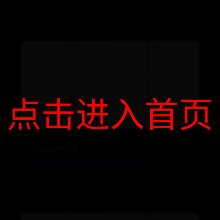
2025-07-01 👁️ 1996
点击进入首页
h365邮箱官网
苹果应用商店涌现大量色情APP
2025-06-28 👁️ 3418