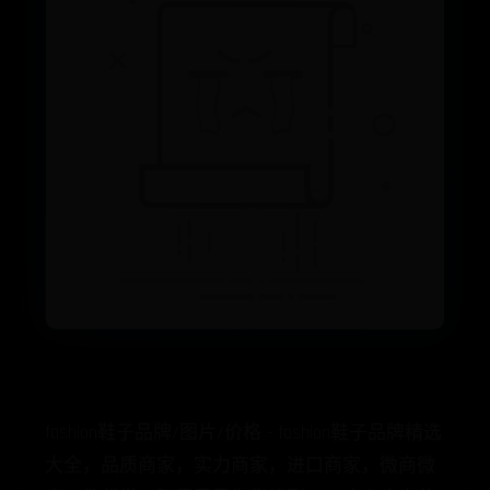
fashion鞋子品牌/图片/价格 - fashion鞋子品牌精选
大全，品质商家，实力商家，进口商家，微商微
店一件代发，阿里巴巴为您找到4,475个有实力的
fashion鞋子品牌厂家，还包括价格，高清大图，
成交记录，可以选择旺旺在线，如实描述的店
铺，支持支付宝付款。找fashion鞋子品牌，上阿