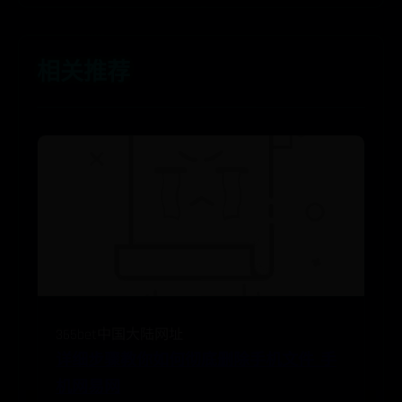
相关推荐
365bet中国大陆网址
详细步骤教你如何彻底删除手机文件_手
机网易网