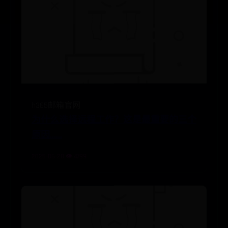
h365邮箱官网
为什么选择远程工作？这是最重要的三个
原因......
2025-06-28 👁️ 4799