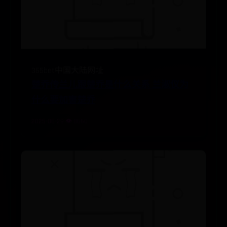
365bet中国大陆网址
楚乔传兰儿跟楚乔是什么关系 兰淑仪为
什么要加害楚乔
2025-06-29 👁️ 8660