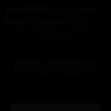
h365邮箱官网-365bet中国大
陆网址-日博365bet手机版
首页
h365邮箱官网
365bet中国大陆网址
日博365bet手机版
部落冲突：部落招不到人怎么
办？3个方法让你迅速招满人！
📅 2025-07-10 15:02:58
👤 admin
365bet中国大陆网址
👁️ 8448
❤️ 288