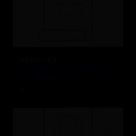
日博365bet手机版
直播平台数据监测：火山不再火，一直播
品牌声量超映客
2025-07-06 👁️ 1493