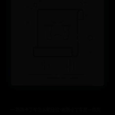
一,跑跑卡丁车怎么刷经验?跑跑卡丁车是一款网
络竞速游戏，玩家可以通过竞赛获得经验值来提
升等级。以下是一些刷经验的方法：1. 参加每日
任务和活动：每日任务和活动通常提供额外的经
验奖励，完成它们可以获得更多的经验。2. 多参
加比赛：参加比赛可以获得经验值，尽量参加更
多比赛来积累经验。3. 身份提升：升级为VIP或者
购买身份提升道具可以获得额外的经验值加成。
4. 完成成就：完成游戏中的成就可以获得经验值
奖励，注意查看成就列表并努力完成它们。5. 使
用双倍经验卡：游戏中有一些道具可以提供双倍
经验加成，使用它们可以加快经验的获取速度。
6. 经验任务：有些任务专门为获得经验而设计，
可以通过完成这些任务来获取更多经验值。需要
注意的是，刷经验并不是游戏的主要目标，游戏
中还有许多其他有趣的内容和挑战，建议玩家在