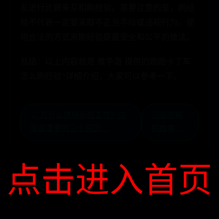
用合法的方式来刷经验是最安全和公平的做法。
总结：以上内容就是 推手游 提供的跑跑卡丁车
怎么刷经验?详细介绍，大家可以参考一下。
← 为什么选择远程工作？这
三国周瑜
是最重要的三个原因......
的故事 →
点击进入首页
相关推荐