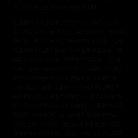
法，但也要注意游戏的公平性和乐趣。
三,跑跑卡丁车怎么刷经验快一点在跑跑卡丁车
中，刷经验可以通过以下几种方式进行：1.参加各
种比赛：参加比赛是获得经验的主要途径。你可
以选择单人或多人比赛，并尽量争取在比赛中获
得高名次。名次越高，获得的经验越多。2.每日
任务：每日任务会给你一些指定的目标，完成任
务可以获得经验奖励。记得每天及时完成任务。
3.探险模式：在探险模式中，你需要完成特定的
任务和挑战，以获取经验奖励。4.道具和技能使
用：使用一些特殊的道具和技能可以帮助你获得
更高的分数和名次，从而获得更多的经验奖励。
5.好友互动：与好友一起组队并参加比赛，可以
获得额外的经验奖励。同时，你也可以通过与好
友进行比赛来互相刷经验。需要注意的是，刷经
验不代表一定要采取不正当手段或违规行为。使