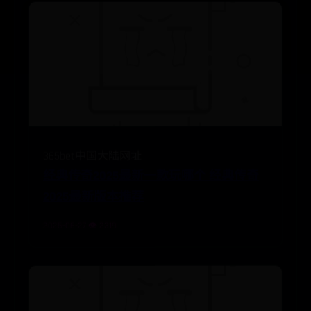
365bet中国大陆网址
经典传奇2025最新一款玩哪个 经典传奇
2025最新版本推荐
2025-06-27 👁️ 2319