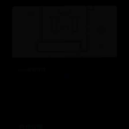
h365邮箱官网
苹果应用商店涌现大量色情APP
2025-06-28 👁️ 3418
合作伙伴