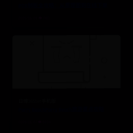
PCB制板全攻略：从原理图到在线下单
2025-06-28 👁️ 7183
日博365bet手机版
Parry BeachParry Beach旅游景点攻略
2025-06-27 👁️ 8234