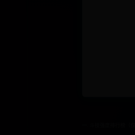
一. 斗技强度排行榜（