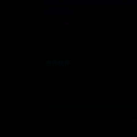
跑跑卡丁车怎么刷经验?(跑跑卡丁车怎
么刷经验快)
2025-06-28 👁️ 3142
合作伙伴
Copyrigh