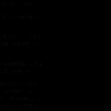
须佐之男，ssr帝释天，
知火，ssr云外镜，ssr
p空相面灵气，sp聆海金
馔津，ssr彼岸花，sr入
p夜溟彼岸花，ssr不见
r清姬，r独眼小僧
幡辉夜姬，ssr须佐之
，ssr帝释天，ssr千
，sp烬天玉藻前，sp
岐大蛇，ssr不知火，