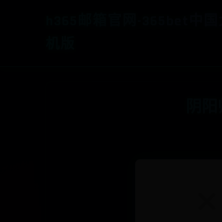
h365邮箱官网-365bet中
机版
阴阳