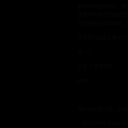
季特殊的增伤机制，季
想要培养季的话直接无
且她特殊的技能机制，
您愿意为这篇文章点个
赞一个
已有 人觉得很赞
微博
QQ
微信微信扫一扫：分享微
二维码可分享至朋友圈