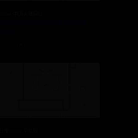
365bet中国大陆网址
长沙步步高X3SW自拍神器 4G手机仅
2348元
2025-07-04 👁️ 7980
日博365bet手机版
百听不厌的国风歌单：国风爱好者必