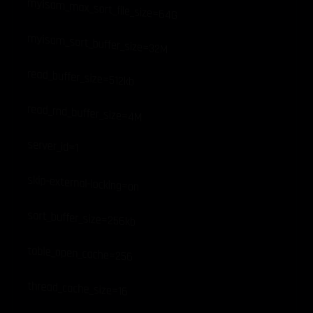
myisam_max_sort_file_size=64G
myisam_sort_buffer_size=32M
read_buffer_size=512kb
read_rnd_buffer_size=4M
server_id=1
skip-external-locking=on
sort_buffer_size=256kb
table_open_cache=256
thread_cache_size=16