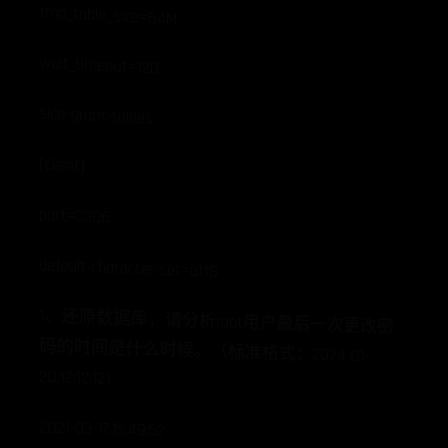
tmp_table_size=64M
wait_timeout=120
skip-grant-tables
[client]
port=3306
default-character-set=utf8
1、还原数据库，请分析root用户最后一次更改密
码的时间是什么时候。（标准格式：2024-01-
20.12:12:12)
2021-03-17.15:49:52