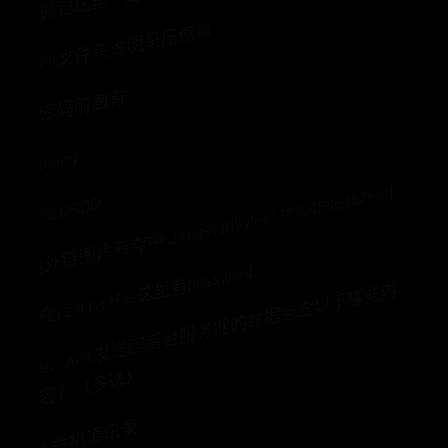
PK文件头说明是压缩包
密码前面有
dmin）
[外链图片转存中…(img-Rq8Syk92-1706454645255)]
19_08.05r
在EencryptFile这里有password
9
、
A
P
K
发
送
回
后
台
服
务
器
的
数
据
包
含
以
下
哪
些
内
容
？
（
多
选
）
A.手机通讯录