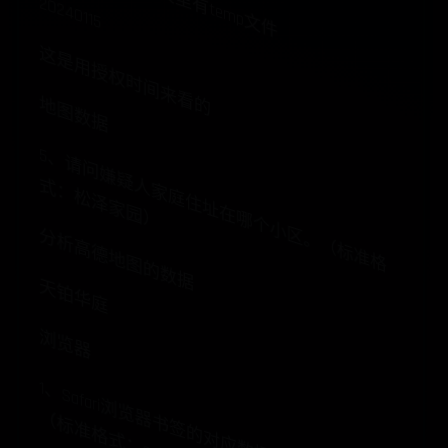
20240115
这是用授权时间来看的
地图数据
5
、
请
问
嫌
疑
家
庭
住
址
在
哪
个
小
区
。
（
标
准
格
：
松
泽
家
园
人
式
）
分析高德地图的数据
天铂华庭
浏览器
1、
S
a
fa
ri浏
览
书
签
的
对
应
数
据
库
名
称
是
什
么
。
标
准
格
式
：
s
q
ltie
.d
b
器
（
)