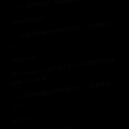
6、APK回传地址？（标准格式：127.0.0.1:12345）
10.0.102.135:8888
7
、APK
回
传
数
据
文
件
名
称
是
什
么
。
（
标
准
格
式
：
1.txt
）
Readdata.zip
在checkAndUpload
这
个
类
这
里
，
可
以
看
到
回
传
地
址
还
有
一
个zip
文
件
8
、APK
回
传
数
据
加
密
密
码
是
多
少
。
（
标
准
格
式
：
ad
min
）
19_08.05r