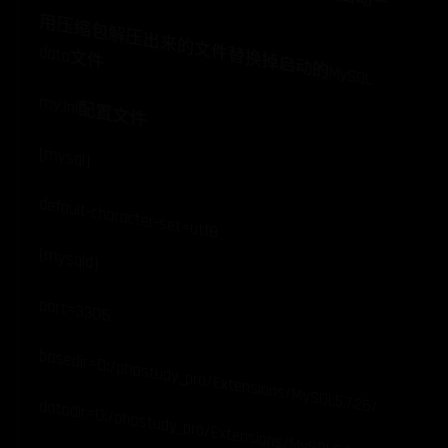
用
压
缩
包
解
压
出
来
的
替
换
掉
启
动
的
M
ySQL
data文
文
件
件
my.ini配置文件
[mysql]
default-character-set=utf8
[mysqld]
port=3306
basedir=D:/phpstudy_pro/Extensions/MySQL5.7.26/
datadir=D:/phpstudy_pro/Extensions/MySQL5.7.26/data/