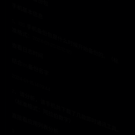
手机基本信息
1
、
IO
S
手
机
备
份
包
是
什
么
时
候
开
始
备
份
的
。
（
标
格
式
：
2
0
2
4
-
0
1
-
2
0
.1
2
:1
2
:1
2
准
)
查看日志时间
结合ios备份名字
2024-01-15.14:19:44
2
、
请
分
析
该
手
机
共
下
载
了
几
款
即
时
通
讯
工
具
。
标
准
格
式
：
阿
拉
伯
数
字
，
（
）
直接看应用列表分析
3