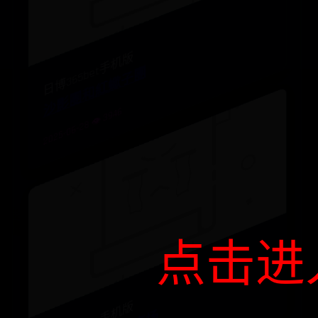
日博365bet手机版
沙影團和紅蠍子團
2025-06-28 👁️ 3946
点击进