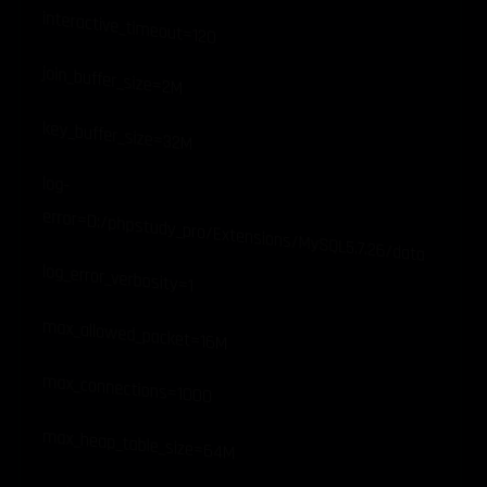
interactive_timeout=120
join_buffer_size=2M
key_buffer_size=32M
log-
error=D:/phpstudy_pro/Extensions/MySQL5.7.26/data
log_error_verbosity=1
max_allowed_packet=16M
max_connections=1000
max_heap_table_size=64M