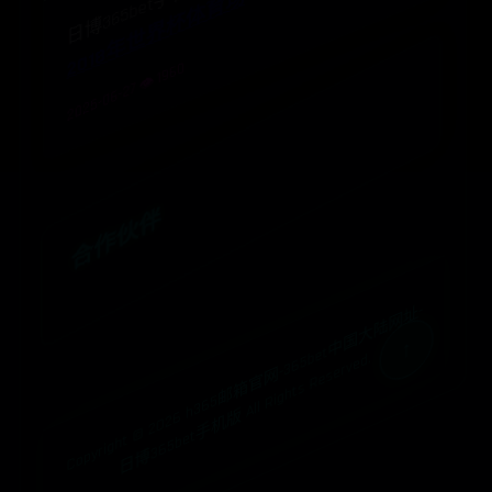
日博365bet手机版
2018年世界杯体育场
2025-06-27 👁️ 1960
合作伙伴
h
3
6
5
邮
箱
官
网-
3
6
5
t
中
国
大
陆
网
址-
日
博
3
6
5
b
e
t
手
机
版
All
Ri
g
h
t
s
R
e
s
e
r
v
e
b
e
d.
2026
Copyright ©