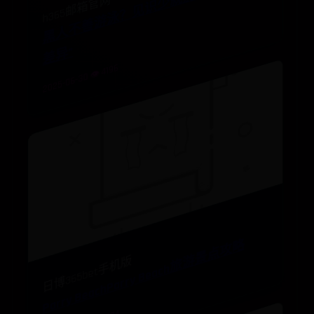
黑
人
不
善
游
泳
？
见
识
少
就
别
信
“
人
种
密
度
差
异
h365邮箱官网
”
2025-06-30 👁️ 4196
Parry BeachParry Beach旅游景点攻略
日博365bet手机版