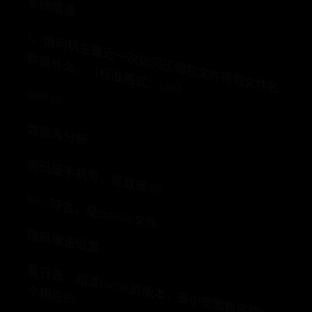
系统痕迹
1、
请
问
机
主
最
近
一
访
问
压
缩
包
文
件
得
到
文
件
名
是
什
么
。
（
标
准
格
式
：
次
称
1.zip）
data.zip
数据库分析
密码是手机号，尾数是555
hash符合，是data.zip文件
掩码攻击设置
看
日
志
，
知
道
M
本
，
去
小
皮
面
板
启
动
一
相
应
ySQL的
版
个
的