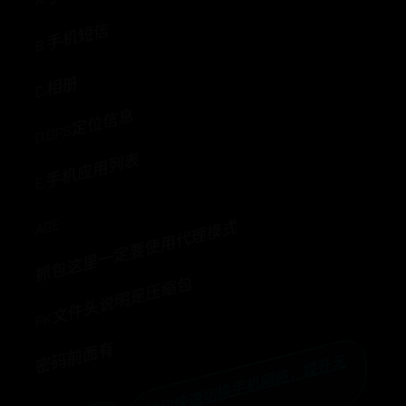
B.手机短信
C.相册
D.GPS定位信息
E.手机应用列表
抓包这里一定要使用代理模式
ABE
PK文件头说明是压缩包
密码前面有
何
快
速
切
换
手
机
网
络
，
提
升
无
缝
上
网
体
验
？