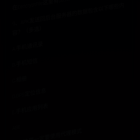
在EencryptFile这里有password
9
、APK
发
送
回
后
台
服
务
器
的
数
据
包
含
以
下
哪
些
内
容
？
（
多
选
）
A.手机通讯录
B.手机短信
C.相册
D.GPS定位信息
E.手机应用列表
ABE
抓包这里一定要使用代理模式