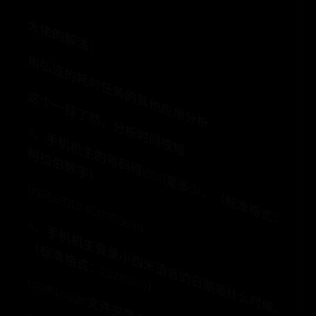
大佬的解法：
用弘连的耗时任务的其他应用分析
这个一目了然，分析时间很短
3
、
手
机
机
的
号
码
得
IC
C
ID
是
多
少
。
（
标
准
格
式
：
拉
伯
数
字
主
阿
）
89860320245121150689
4
、
手
机
机
主
登
录
小
西
米
语
音
的
日
期
是
什
么
时
候
。
标
准
格
式
：
2
0
2
4
0
12
0
（
）
LoganLogger文件夹里有temp文件