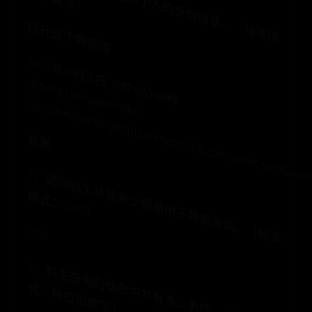
1、
手
机
机
主
查
过
那
个
人
的
身
份
信
息
。
（
标
准
格
：
龙
信
打开这个数据库
2
0
2
4
年
0
1月
15
日
_14
时
19
分
4
4
秒
_iP
h
o
n
e
.ta
r/A
p
p
m
a
in
-
m
.tita
s
h
o
w
.ta
n
g
lia
o
/D
o
cu
m
e
n
ts
/IM
5
_C
N
/9
0
3
1b
c3
c8
0
5
a
c5
e
5
5
e
ca
a
15
10
9
2
c2
c4
b
/IM
5
_s
to
ra
g
e
/14
0
73
8
3
114
8
5
8
13
2
6
10
/im
5
d
c
龙黑
2
、
请
问
机
主
共
多
少
费
用
用
于
数
据
查
询
。
（
标
准
式
：
10
0
0
转
格
）
1100
3
、
机
主
查
询
的
息
中
共
有
多
少
男
性
。
（
标
准
格
：
阿
拉
伯
数
字
信
式
）