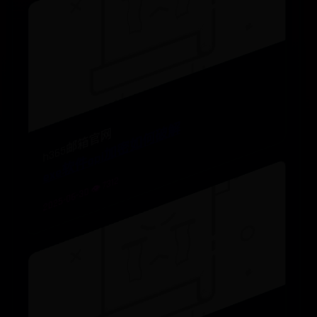
exe软件api加密如何破解
h365邮箱官网
2025-06-30 👁️ 7312