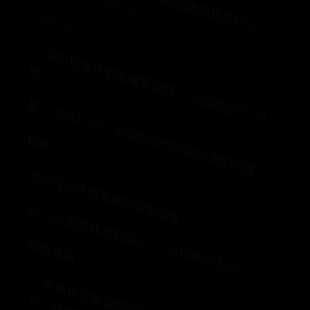
Bookmarks.db
2
、
手
机
机
主
划
去
哪
里
旅
游
。
（
标
准
格
式
：
苏
计
州
）
第一次用AXIOM，对国外软件的取证真的厉害
拉萨
或者可以使用弘连的全局搜索
在safari浏览器里面的plist，可以看到 拉萨
即时通讯
询
式
）