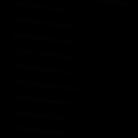
character-set-server=utf8
collation-server=utf8_unicode_ci
default-storage-engine=MyIsam
init_connect='SET NAMES utf8'
innodb_buffer_pool_size=64M
innodb_flush_log_at_trx_commit=1
innodb_lock_wait_timeout=120
innodb_log_buffer_size=4M
innodb_log_file_size=256M