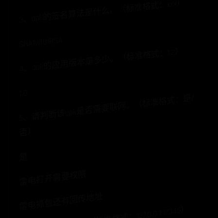
3、apk的签名算法是什么。（标准格式：xxx）
SHA1withRSA
4、apk的应用版本是多少。（标准格式：1.2）
1.0
5
、
请
判
断
该apk
是
否
需
要
联
网
。
（
标
准
格
式
：
是/
否
）
是
雷电打开需要权限
雷电抓包还有回传地址