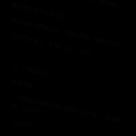
最后两位身份证号不全
身份证号倒数第二位，奇数为男性，偶数为女性
已知的有张二、李四、江三、王也
4
二、计算机取证
基本信息
1、
计
算
机
系
统
的
装
日
期
是
什
么
时
候
。
（
标
准
格
：
20
24
0
120
安
式
）
20240112