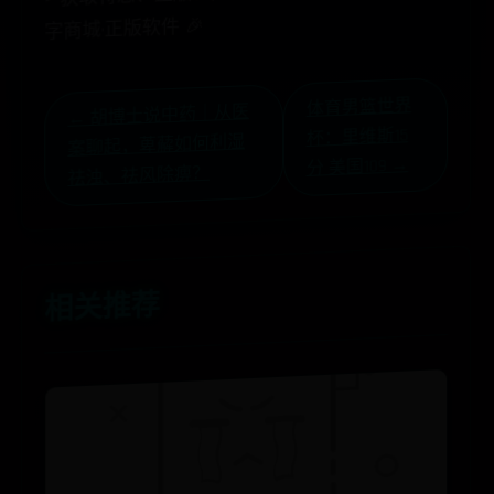
🎉
体
育
男
篮
世
界
杯
：
里
维
分
美
国109
←
胡
博
士
说
中
药
｜
从
医
案
聊
起
，
萆
薢
如
何
利
祛
浊
、
祛
风
除
痹
斯15
湿
→
？
相关推荐