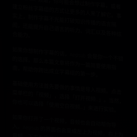
且
建
会
实
幕
更
阂
解
破
合
。
如
果
你
想
制
作
幕
的
话
，
A
g
is
u
b
会
是
你
一
个
不
错
选
择
。
那
么
篇
文
章
将
作
为
一
篇
简
要
使
用
指
，
帮
助
你
跨
出
成
立
字
幕
组
的
第
一
步
字
的
e
本
南
。
基
础
使
用
方
法
先
要
做
的
事
是
导
入
视
频
。
点
击
单
栏
的
「
视
」
，
选
择
「
打
开
视
频
…
」
。
当
然
，
也
可
以
选
择
「
使
用
空
白
视
频
…
」
来
进
行
实
验
首
菜
情
频
你
。
如
果
你
打
开
了
个
视
频
，
音
也
会
自
动
帮
你
导
。
A
e
g
is
u
b
的
面
也
会
变
成
上
为
视
频
，
上
为
频
，
下
方
为
幕
的
界
面
。
否
则
，
你
需
要
在
菜
单
的
「
音
频
」
选
择
打
开
音
频
，
或
者
打
开
空
白
音
或
者
噪
音
来
进
行
试
验
一
入