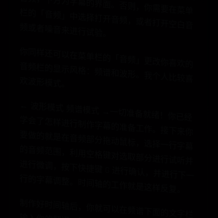
频
界
音
左
字
栏
右
中
频
。
你
同
样
还
可
以
菜
单
栏
的
「
音
」
更
改
你
喜
欢
的
频
栏
的
显
示
风
格
：
频
谱
和
波
形
。
我
个
人
比
较
喜
波
形
模
式
在
音
频
欢
。
←
波
形
模
式
频
模
式
→
一
切
准
备
就
绪
！
你
已
会
了
怎
样
进
行
作
字
幕
的
准
备
工
作
。
接
下
来
你
做
的
就
是
在
音
部
分
拖
动
鼠
标
选
择
一
行
字
幕
音
频
范
围
，
利
空
格
键
对
选
取
分
进
行
试
听
并
行
微
调
，
按
下
捷
键
G
进
行
确
认
，
并
进
行
下
一
的
字
幕
调
整
。
时
间
轴
的
工
作
就
是
这
样
反
复
谱
学
制
要
经
频
的
，
用
进
部
快
行
。
制
作
好
时
间
轴
后
你
就
可
以
在
频
下
面
的
文
字
栏
入
你
的
翻
译
文
了
，
输
入
好
之
后
按
下
回
车
会
动
跳
转
到
下
一
行
。
如
此
反
复
，
直
到
结
束