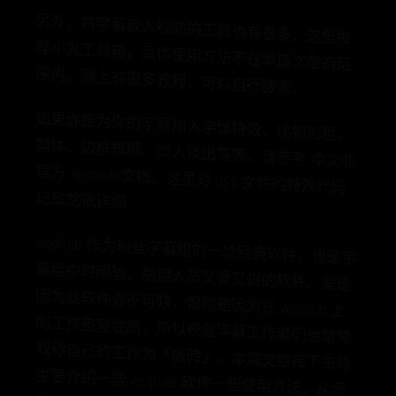
另
外
，
将
字
幕
嵌
入
视
的
工
具
也
有
很
多
这
里
推
小
丸
工
具
箱
，
具
体
用
方
法
不
在
本
篇
文
章
的
范
内
。
网
上
有
很
多
教
程
，
可
以
自
行
搜
索
频
荐
。
使
围
。
如
果
你
想
为
你
的
字
幕
入
字
体
特
效
，
比
如
粗
、
体
、
边
框
模
糊
、
淡
淡
出
等
等
。
请
参
考
文
非
方
Aegisub 文
档
。
对
ass 文
件
的
特
效
代
码
载
的
很
详
加
斜
加
入
官
中
这
里
记
细
Aegisub 作
为
粉
丝
字
幕
的
一
款
经
典
软
件
，
也
字
组
中
时
间
轴
、
后
期
人
又
爱
又
恨
的
软
件
。
爱
为
此
软
件
必
不
可
缺
，
则
是
因
为
在
工
作
重
复
性
高
，
所
以
丝
字
幕
工
作
者
们
也
常
称
自
己
的
工
作
为
「
搬
」
。
本
篇
文
章
接
下
来
要
介
绍
一
些
一
些
使
用
方
法
，
从
而
高
你
的
字
幕
工
作
效
率
组
幕
是
员
因
是
恨
的
Aegisub 上
粉
戏
常
砖
主
将
Aegisub 软
件
提
。