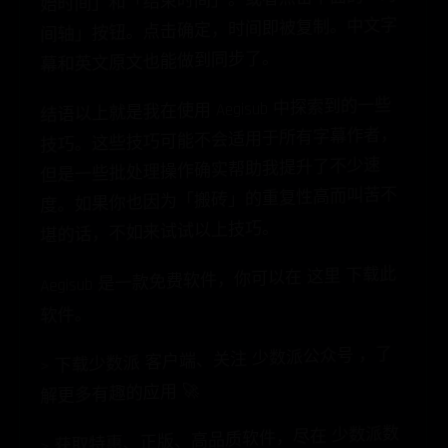
间轴」按钮。点击确定，时间即被复制。中文字
幕和英文原文也能做到同步了。
结语以上就是我在使用 Aegisub 中探索到的一些
堪
的
话
，
不
技巧。这些技巧可能不会适用于所有字幕作者，
但是一些批处理操作确实帮助我提升了不少速
度。如果你也因为「搬砖」的重复性高而叫苦不
如来试试以上技巧。
Aegisub
是
一
款
免
费
软
件
，
你
可
以
在
这
里
下载此
软
件
。
>
下
载
少
数
派
客
户
端
、
关
注
少
数
派
公
众
号
，
了
解
更
多
有
趣
的
应
用
🚀
>
获
取
特
惠
、
正
版
、
高
品
质
软
件
，
尽
在
少
数
派
数
字
商
城·
正
版
软
件