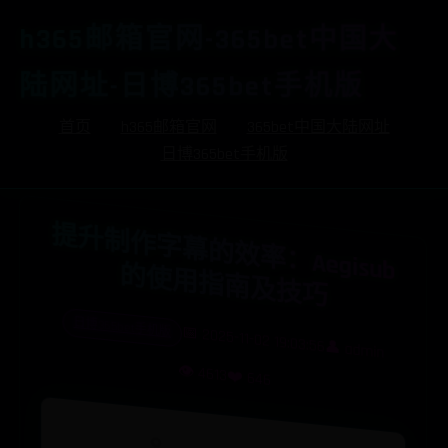
h365邮箱官网-365bet中国大
陆网址-日博365bet手机版
首页
h365邮箱官网
365bet中国大陆网址
日博365bet手机版
提
升
制
作
字
幕
效
率
：
A
e
g
i
s
u
b
使
用
指
南
及
技
的
的
巧
日博365bet手机版
📅 2025-11-02 19:03:56
👁️ 4613
👤 admin
❤️ 646