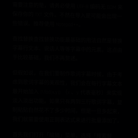
需要注意的是，请务必使用 UTF-8 编码无 BOM 来保存你的 TXT 文件。不然在导入是可能会出现一些错误。推荐使用 Notepad++。
查找替换查找替换功能最基础的用法自然是替换
字幕行文本、说话人等等字幕中的元素。这点由
于比较基础，我们不再赘述。
但假如说，在我们要制作歌词字幕时候，由于考
虑到歌词字幕的美观性，我们会在每行字幕文本
最开始加入 {\fad(x,y)} （x 、y 代表毫秒）来实现
淡入淡出功能。如果只有两到三行歌词字幕，复
制粘贴自然花不了多少时间，但是一旦多起来，
我们就需要使用正则表达式来进行批量添加了。
首先我们打开「编辑」菜单，选择「搜索替
换…」。在弹出的「替换」窗口中，我们首先勾选
「使用正则表达式」。然后，在「查找目标」中
填写 ^ 。这个符号在正则表达式中表示「匹配字
符串的开头」。然后我们在「替换为」中输入
{\\fad(x,y)} （因为这里 \f 是正则表达式用来匹配
换页符的符号，所以我们需要在前面多加一个 \
来说明这不是用来匹配，而是一个纯文本）。按
下全部替换，这样所有的字幕行都加入了