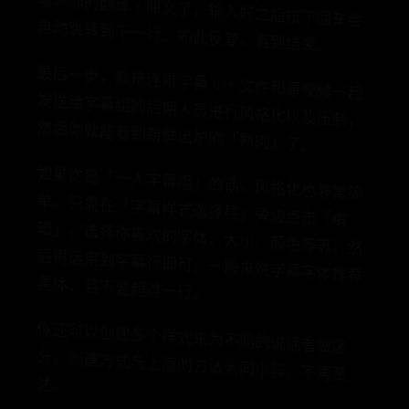
，
输
谱
/ 原
自
。
最
后
一
步
，
就
是
带
字
幕
ass 文
件
原
视
频
一
起
送
给
字
幕
组
的
期
人
员
进
行
风
格
化
以
及
压
制
，
后
你
就
能
看
到
新
鲜
出
炉
的
「
熟
肉
」
了
连
发
和
后
然
。
如
果
你
是
「
一
人
字
组
」
的
话
，
风
也
非
常
简
。
只
需
在
「
字
幕
式
选
择
栏
」
旁
边
击
「
编
」
。
选
择
你
喜
欢
字
体
、
大
小
、
颜
等
等
，
然
再
运
用
到
字
幕
行
可
。
一
般
来
说
字
幕
字
体
推
荐
体
、
且
不
要
超
过
一
行
幕
单
格
化
样
辑
点
的
后
色
即
黑
。
你
还
可
以
创
建
多
个
式
来
为
不
同
的
说
话
做
区
，
创
建
方
式
与
上
的
方
法
大
同
小
异
，
不
再
赘
样
分
者
面
述
。