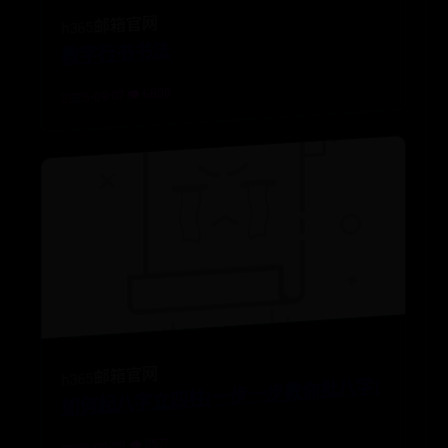
h365邮箱官网
教字行书书法
2025-09-07 👁️ 6600
如何起八字立四柱(一步一步教你批八字)
h365邮箱官网