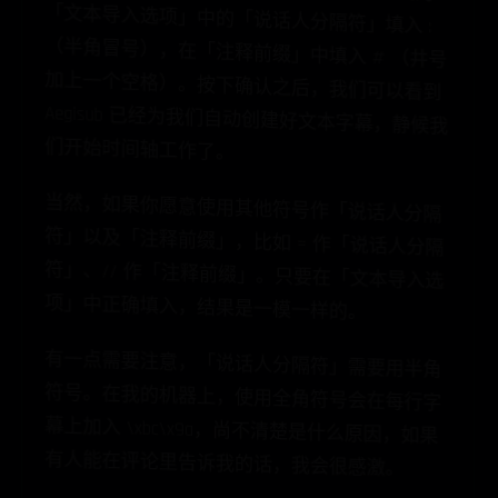
Aegisub 窗
「
人
分
（
」
中
加
，
我
本
字
们
。
当
然
，
如
果
你
愿意使用其他符号作「说话人分隔
符」以及「注释前缀」，比如 = 作「说话人分隔
符」、// 作「注释前缀」。只要在「文本导入选
项」中正确填入，结果是一模一样的。
有一点需要注意，「说话人分隔符」需要用半角
符号。在我的机器上，使用全角符号会在每行字
幕上加入 \xbc\x9a，尚不清楚是什么原因，如果
有人能在评论里告诉我的话，我会很感激。