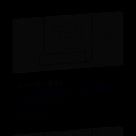
2025-09-28 👁️ 2571
快
手
市
值
蒸
发
万
亿
！
昔
日
短
视
频
霸
主
为
何
跌
落“
老
三”
之
位
365bet中国大陆网址
，
？
2025-07-01 👁️ 889