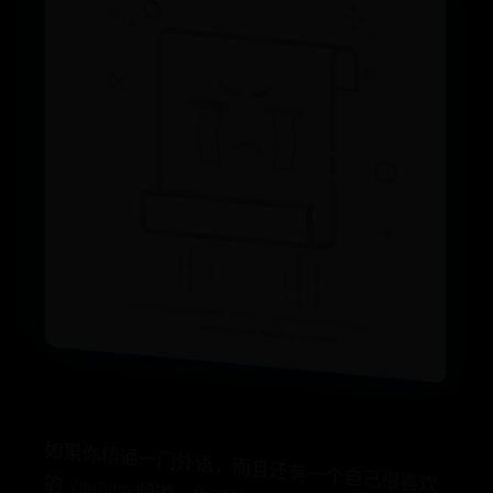
如
果
你
精
通
一
门
外
语
，
而
还
有
一
个
自
己
很
喜
欢
Y
o
u
T
u
b
e
频
道
，
你
可
能
想
过
制
作
字
，
或
者
立
粉
丝
字
幕
组
的
方
式
让
多
的
人
来
了
它
。
事
上
，
制
作
字
幕
不
光
能
打
知
识
传
播
的
语
言
隔
，
还
能
提
升
自
己
语
言
的
听
力
、
词
汇
以
及
各
种
综
能
力
的