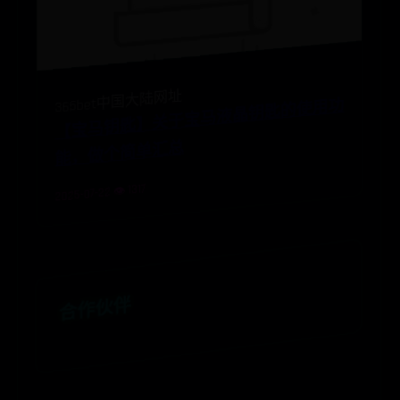
【
宝
钥
匙
】
关
于
宝
马
液
晶
钥
匙
的
使
用
功
能
，
做
个
简
单
汇
365bet中国大陆网址
马
总
2025-07-22 👁️ 1317
合作伙伴