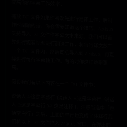
拖
放
TXT 文
件
如
果
你
喜
欢
进
行
翻
译
工
作
，
后
制
时
间
轴
的
话
，
你
会
需
要
道
这
个
技
巧
。
Aegisub
持
导
入
TXT 文
件
作
字
幕
本
来
源
。
我
们
可
以
首
进
行
观
看
视
频
进
行
翻
译
，
将
每
行
译
文
放
在
个
TXT 文
件
内
，
然
后
直
入
到
Aegisub，
再
直
进
行
每
行
字
幕
轴
工
作
。
时
候
这
样
效
率
更
先
作
知
支
文
先
工
作
一
接
导
接
有
的
高
。
假设我们有以下内容在一个 TXT 文件中：
说
话
人
A:这
是
字
幕
行
1说
话
人
A:这
是
字
幕
行
2说
话
B:这
是
字
幕
行
3​# 这
是
注
释
注
意
当
选
中
「
包
空
白
行
」
之
后
，
上
面
的
空
行
变
成
了
注
释
行
我
将
以
上
TXT 文
件
拖
入
口
，
在
弹
出
的
文
本
导
入
选
项
」
中
的
「
说
话
隔
符
」
填
入
:
半
角
冒
号
）
，
在
「
注
释
前
缀
填
入
# （
井
号
上
一
个
空
格
）
。
按
下
确
认
之
后
们
可
以
看
到
Aegisub 已
经
为
我
们
自
动
创
建
好
文
幕
，
静
候
我
开
始
时
间
轴
工
作
了
人
1，
括
也
们