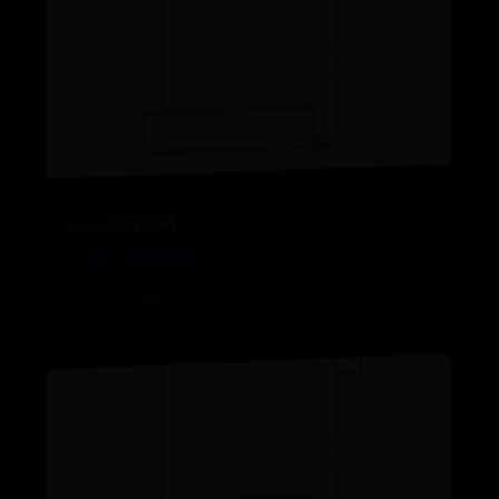
厂花叫的是谁？陈坤外号为什么叫“厂花”
h365邮箱官网
2025-07-19 👁️ 7517