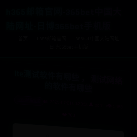
h365邮箱官网-365bet中国大
陆网址-日博365bet手机版
首页
h365邮箱官网
365bet中国大陆网址
日博365bet手机版
lt
e
测
试
软
件
有
哪
些
测
试
网
络
软
件
有
哪
，
的
些
h365邮箱官网
📅 2025-07-21 00:39:50
👤 admin
❤️ 760
👁️ 5388