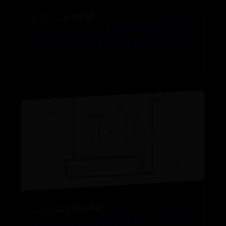
【
地
理
探
究
】
为
什
非
洲
人
皮
肤
那
么
黑
？
大
揭
秘
！
非
洲
黑
人
到
底
有
多
少
种“
黑
法”
日博365bet手机版
么
？
2025-07-04 👁️ 6044
男
篮
界
杯
预
选
赛
分
组
揭
晓
：
亚
洲
劲
旅
中
国
、
日
本
、
韩
国
同
组
竞
365bet中国大陆网址