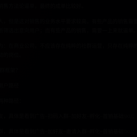
销售方法论逼单，最终的成单比较好。
人，但是这对销售的业务水平要求较高，有些产品的销售需要
断筛选出意向用户；而有些产品的销售，需要一上来就逼单
为：在商业公司，不应该存在纯粹的社群运营，只存在纯粹的
动的岗位。
社群框架？
用户路径
两种路径：
，具体是看到广告—扫码入群—加好友—孵化—首销基础SKU；
，具体是看到广告—加好友—邀请入群—孵化—首销基础SKU；