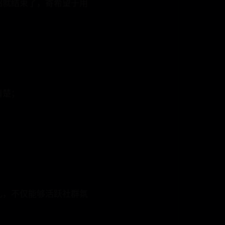
就结束了，寄希望于用
清楚；
，不仅能够活跃社群氛