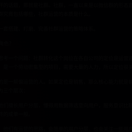
开的话题，那就是社群。社群，⼀直以来是以微信群的形态直
群究竟包括哪些，社群运营的本质是什么。
一套搭建、打磨、完善社群运营的策略体系。
么角色？
思考一个问题：社群转化这个岗位在各自公司的定位是运营还
，是一个劳动密集型的项目，需要大量的人力，所以定位很
的是一帮偏运营的人。如果定位是销售，那么核心能力就是销
为三个层次：
他们擅长用户分层，懂得用数据筛选意向用户，服务意识比较
终的成单一般。
，他们有运营的思路，会简单的用户分层，也会关注一些用户