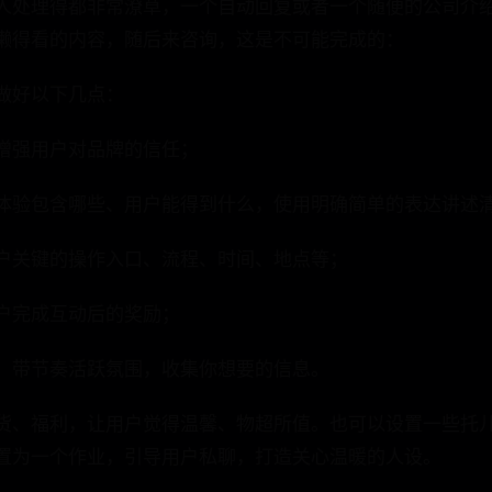
人处理得都非常潦草，一个自动回复或者一个随便的公司介绍
懒得看的内容，随后来咨询，这是不可能完成的：
做好以下几点：
增强用户对品牌的信任；
体验包含哪些、用户能得到什么，使用明确简单的表达讲述
户关键的操作入口、流程、时间、地点等；
户完成互动后的奖励；
，带节奏活跃氛围，收集你想要的信息。
货、福利，让用户觉得温馨、物超所值。也可以设置一些托儿
置为一个作业，引导用户私聊，打造关心温暖的人设。