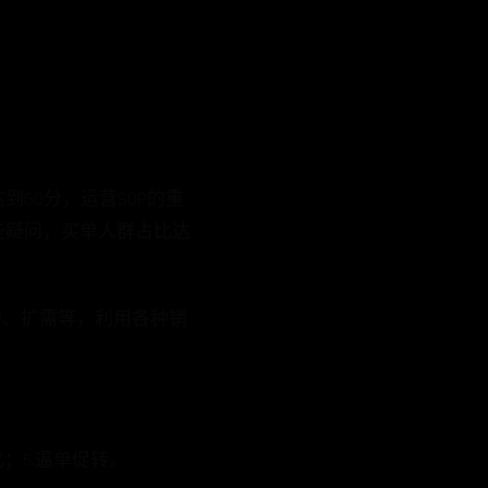
60分，运营SOP的重
疑问，买单人群占比达
、扩需等，利用各种销
；5.逼单促转。