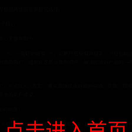
可根据具体的业务模式选择。
2个核心
核心主要有两个：
60%。一套好的运营SOP，如果严格按照流程走，小白也能达到
出意向用户，服务好这部分意向用户，解决完他对产品的一些
，约占比40%左右，重点是通过点对点的沟通、挖需、探需
买单的用户成交。
P如何构建？
键环节：1.营前沟通；2.触达激活；3.集中孵化；4.销售转化