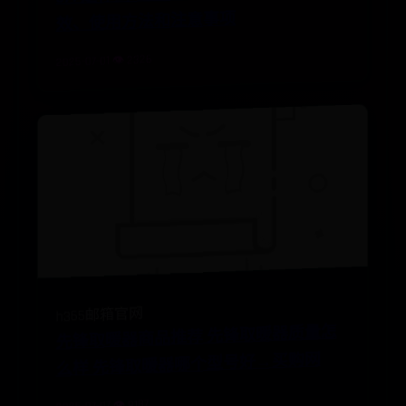
项
2025-07-01 👁️ 2326
先
锋
器
商
品
推
荐
先
锋
取
暖
器
质
量
怎
么
样
先
锋
取
暖
器
哪
个
型
号
好
→
买
购
h365邮箱官网
取
暖
网