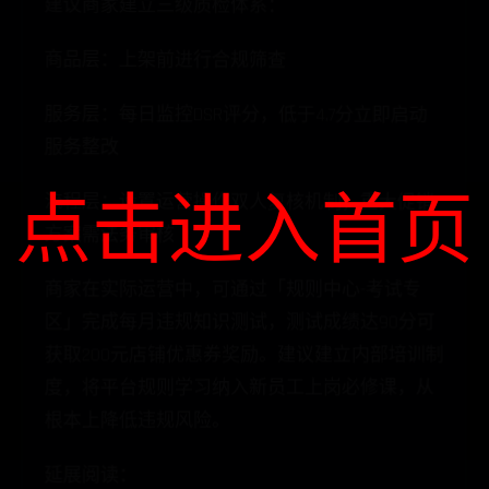
建议商家建立三级质检体系：
商品层：上架前进行合规筛查
服务层：每日监控DSR评分，低于4.7分立即启动
服务整改
流程层：设置运营操作双人复核机制，重大促销
点击进入首页
方案需法务审核
商家在实际运营中，可通过「规则中心-考试专
区」完成每月违规知识测试，测试成绩达90分可
获取200元店铺优惠券奖励。建议建立内部培训制
度，将平台规则学习纳入新员工上岗必修课，从
根本上降低违规风险。
延展阅读：