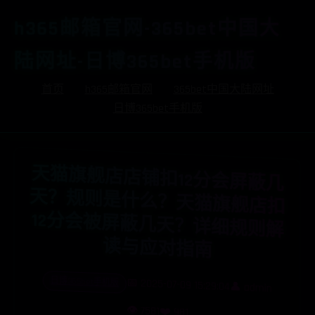
h365邮箱官网-365bet中国大
陆网址-日博365bet手机版
首页
h365邮箱官网
365bet中国大陆网址
日博365bet手机版
天
猫
旗
舰
店
店
铺
扣
12分
会
屏
蔽
几
？
规
则
是
什
么
？
猫
旗
舰
店
扣
12分
会
被
屏
蔽
几
天
？
详
细
规
则
与
应
对
指
天
天
解读
南
日博365bet手机版
📅 2025-07-09 15:29:04
👤 admin
👁️ 7581
❤️ 981