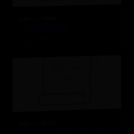
日博365bet手机版
2018年世界杯体育场
2025-06-27 👁️ 1960
日博365bet手机版
377
是
什
么
？
超
全
面
解
析377
美
白
成
分、功
效
、
使
用
方
法
和
注
意
事