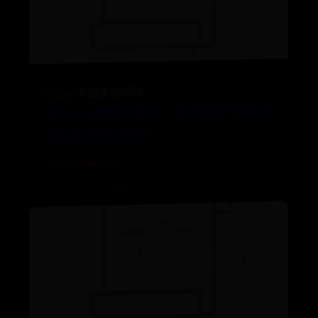
365bet中国大陆网址
快手，市值蒸发万亿！昔日短视频霸主为
何跌落“老三”之位？
2025-07-01 👁️ 889