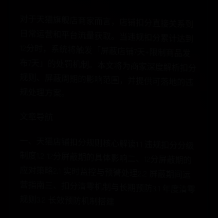
对
于
天
猫
旗
舰
店
商
家
而
言
，
店
铺
直
接
关
系
到
常
运
营
和
平
台
流
量
获
取
。
当
违
分
累计达到
时
，
系
统
将
触
发
「
屏蔽店铺7天+限制商品发
7天
」的处罚机制。本文将为商家深度解析扣分
规则、屏蔽周期的影响范围，并提供可落地的违
扣
分
日
规
扣
12分
布
规处理方案。
文章导航
一、天猫店铺扣分规则核心解读1.1 违规扣分分级
制度1.2 12分屏蔽期的具体影响二、12分屏蔽期的
应对策略2.1 实时监控与预警处理2.2 屏蔽期间运
营指南三、扣分清零机制与长期预防3.1 年度清零
规则3.2 长效预防机制搭建