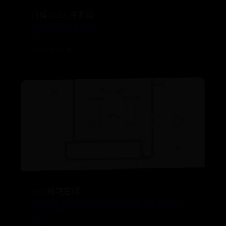
日博365bet手机版
网红必备P图app
2025-08-02 👁️ 3127
h365邮箱官网
计算机的常见分类哪些,计算机的种类
有？