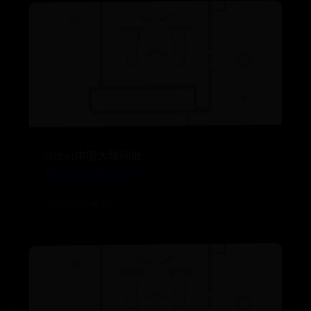
365bet中国大陆网址
微信红包退回方法
2025-08-03 👁️ 722