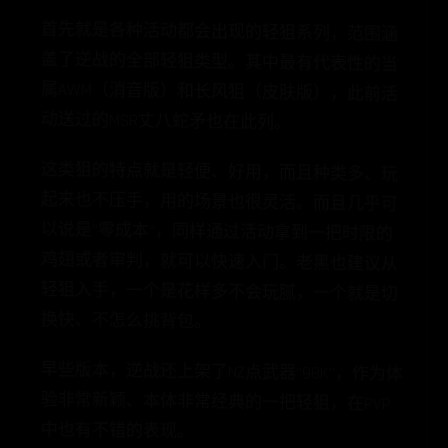
首先就是各种活动都会出现的轻狙系列，范围涵盖了逆战的全部轻狙类型。其中最有代表性的当属AWM（消音版）和长风狙（皮肤版），此前活动送过的MSR丈八蛇矛也在此列。
这类狙的特点就是轻便、好用，而且种类多、玩起来也不压手，用的场景也很灵活。而且几乎可以说是“零成本”，同样通过活动拿到一把时限的
鸡翅或者审判，就可以快速入门。老黑也建议从
轻狙入手，一个是花样多不会玩腻，一个就是切
换快、不怎么挑背包。
早些版本，逆战还上架了NZ点武器“98K”，作为体
验非常新颖、本体非常经典的一把轻狙，在PVP
中也有不错的表现。