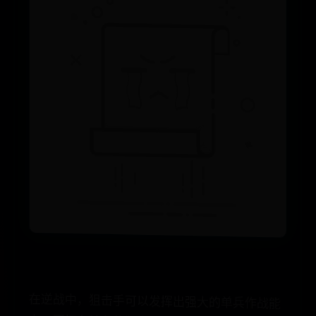
在逆战中，狙击手可以发挥出强大的单兵作战能
力，而拥有特色的狙击步枪则成为击杀敌人的利
器。今天我们就来盘点一下逆战中有哪些特色狙
击步枪，无论是黄金神枪还是毒蛇猎手，都能带
来不同于常规步枪的特殊手感和战斗体验。在这
里，你将找到最全面的狙击步枪特色盘点，揭示
出让玩家们爱不释手的独特设计和绝妙性能，为