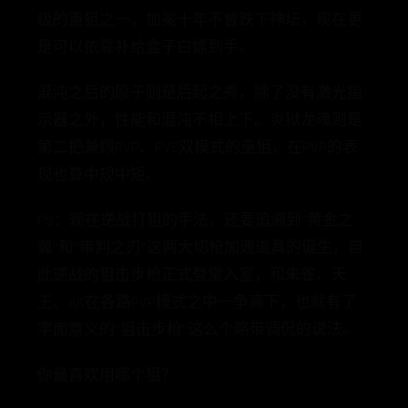
级的重狙之一，加冕十年不曾跌下神坛，现在更
是可以依靠补给盒子白嫖到手。
混沌之后的原子则是后起之秀，除了没有激光指
示器之外，性能和混沌不相上下。炎狱龙魂则是
第二把兼顾PVP、PVE双模式的重狙，在PVP的表
现也算中规中矩。
PS：现在逆战打狙的手法，还要追溯到“黄金之
翼”和“审判之刃”这两大切枪加速道具的诞生，自
此逆战的狙击步枪正式登堂入室，和朱雀、天
王、AK在各路PVP模式之中一争高下，也就有了
字面意义的“狙击步枪”这么个略带调侃的说法。
你最喜欢用哪个狙？