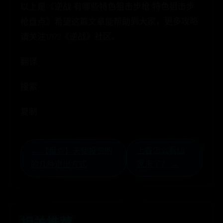
以上是《逆战 有哪些特色狙击步枪 特色狙击步
枪盘点》希望这篇文章能帮助到大家，更多攻略
请关注17173《逆战》社区。
翻译
搜索
复制
上香怎么看仙
← 【盘点】天使投资的
家来了？ →
的几种退出方式