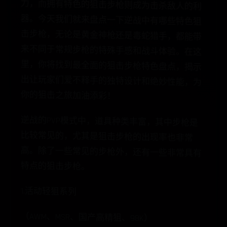
你的狙击之旅加油添彩！
逆战的PVP模式中，道具种类丰富，其中步枪是
比较常见的，尤其是狙击步枪的出现率也非常高。除了一些常见的步枪外，还有一些非常具有
特点的狙击步枪。
1.活动轻狙系列
（AWM、MSR、国产高精狙、98K）