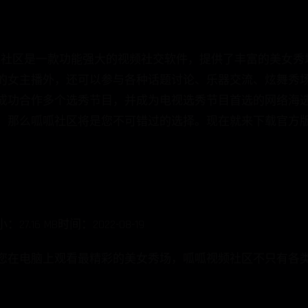
.0呱呱社区是一款功能强大的视频社交软件，提供了丰富的美女
的女主播外，还可以参与各种话题讨论、乐器交流、炫舞秀场
成功合作多个选秀节目，并成为电视选秀节目首选的网络海选
，那么呱呱社区将是您不可错过的选择。现在就来下载官方
16 MB时间：2022-08-19
您在电脑上观看最精彩的美女秀场，呱呱视频社区不只有各类