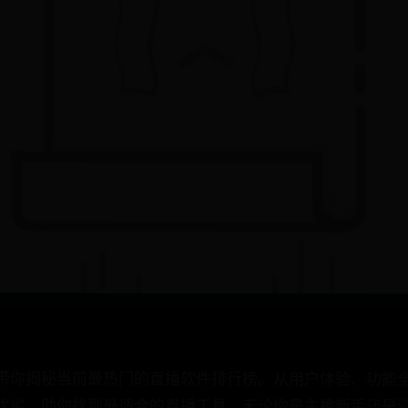
带你揭秘当前最热门的直播软件排行榜。从用户体验、功能全
优劣，助你找到最适合的直播工具。无论你是主播新手还是资
择指南。