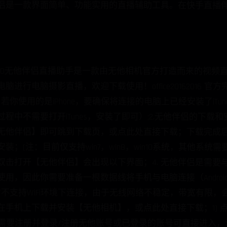
侣是一款界面简单、功能实用的直播辅助工具。在快手直播伴
1.2.0无他伴侣直播助手是一款由无他相机官方打造而来的视频
进行电脑摄影直播，欢迎下载使用！office20162016 官
若你使用的是iPhone，要确保将连接的电脑上已经安装了iTu
中不需要打开iTunes，安装了即可）;2.无他伴侣的下载
无他伴侣】即可跳到下载页，或点此处直接下载；下载完成后
；(注：目前仅支持win7，win8，win10系统，其他系统需
击打开【无他伴侣】会出现以下界面；4. 无他伴侣是需要
，因此你需要准备一根数据线将手机与电脑连接（Android
不支持WiFi环境下连接，由于无线网络不稳定，带宽有限，会造
手机上下载并安装【无他相机】，或点此处直接下载；1) 点
出需要注册并登录/注册无他账号或已登录的账号可直接进入
【直播助手】界面打开且不要退出或锁屏；3) 此时若已使
侣左下角选择当前连接的手机设备型号；* 点击时会自动刷
刷新手机列表3次及以上都无法识别手机设备型号，界面会弹
 常见的无法找到设备问题的解决方法请点击这里；4) 设
同步】按钮就可以看到手机直播助手与电脑端无他伴侣的同步
各个直播平台的摄像头列表中选择【无他伴侣】，即可使用无
调试2) 重新插拔手机USB线3) 在手机上勾选“允许在此设备调试”4) 点击重新刷新【无他伴侣】设备列表检测是否出现该设备5) 此时若仍无法检测到，请下拉手机通知栏，点击USB选项，切换USB用途（默认选中为“仅充电”，可切换至“传输文件”）6) 以上步骤若检查无误，依旧无法检测设备，请回忆
手机设备。7) 若安装了【无他伴侣】中的驱动后依旧无法检
键单击 计算机-管理-设备管理器，查看是否有ADB Interf
示问号，请再次检查前面的操作是否正确。2. iOS用户请按下
载iTunes，请对应系统下载32位或64位iTunes2) 重新插拔手
重新刷新【无他伴侣】设备列表检测是否出现该设备5) 若仍然
. 无他伴侣与手机端直播助手连接过程中，要保持数据线连
持在前端运行，不能退出该界面（包括锁屏，电话呼入等退出
卡住，影响使用。2. 在电脑与手机连接成功画面同步后，
好设备后再点击同步。3. 如在使用过程中，画面比较卡顿
闭无他伴侣后重新打开重新与手机连接。4. 如遇其他问题