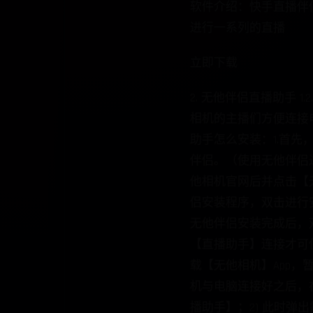
软件介绍：快手直播伴
进行一系列的直播
立即下载
2. 无他伴侣直播助手 
相机的主播们方便连接电脑
助手怎么安装：1.首先，
伴侣。（使用无他伴侣过程
他相机官网后并点击【
侣安装程序，双击进行安装
无他伴侣安装完成后，双
【直播助手】连接才可使用
载【无他相机】App，暂
机与电脑连接好之后，在
播助手】；2) 此时弹
开【直播助手】啦，保持
接好，在电脑上的无他伴
若连接后在无他伴侣中
应教程查看相关操作；*
后，点击无他伴侣上的【
成功后，此时就可以在
啦。无法找到设备的常见问题：1. Android用户请按下面的步骤检查1) 打开手机设置—点击开发人员选项——打开USB
完成后刷新设备列表检测
状态手动检查驱动情况，右
请联系客服解决，如若未显
安装了iTunes，点此处下
“信任此电脑”4) 点击
注意事项&联系客服：1
机上的直播助手界面保
电脑上的同步画面会直接
择手机设备；请选择确认
长，建议先断开同步，关