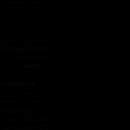
侣中小伙伴可以快速的
直播助手，主要针对无他
方完整版查看无他伴侣直播
nes，才能正常使用无他
和安装：在电脑端搜索无
，找到已下载的无他伴
要直播请联系客服。)3.
与手机APP无他相机的
系统与iOS系统皆可下
成画面延迟）；5. 手
击APP主界面上的【直
，注册并登录后就可以打
用数据线将手机与电脑连
新当前连接的设备；*
出处理方法，请点击对
备列表中成功识别到手机
画面了。5) 画面同步
他伴侣摄像头用来直播
在安装【无他伴侣】过程中是否安装了此驱动，如未安装，请重新下载【无他伴侣】安装包，重新安装且务必安装此驱动；
测，请在USB已连接的
ace项，如果显示问号，
面的步骤检查1) 是否
机USB线3) 在手机上点击
无法解决，请联系客服。
接成功，不要断开；且手
该界面的操作），否则
同步过程中不支持再次选
，与手机同步延迟时间较
或体验反馈，请及时与客