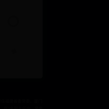
原任福建省委常委、厦门
，在3名副主任中，裴金