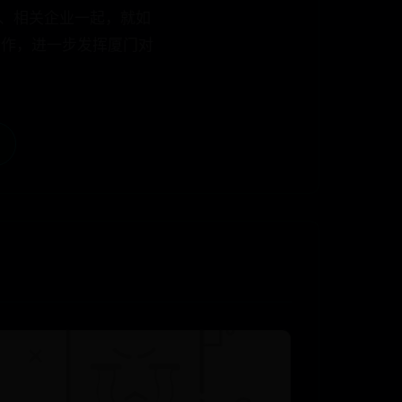
门、相关企业一起，就如
合作，进一步发挥厦门对