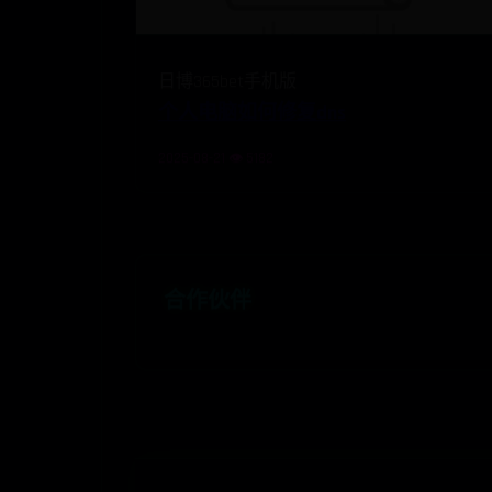
日博365bet手机版
个人电脑如何修复dns
2025-08-21 👁️ 5182
合作伙伴