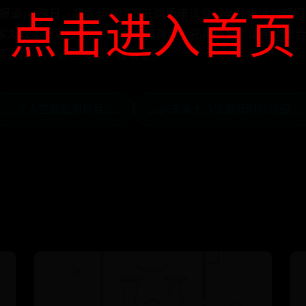
5日报道，“昨日，裴金佳连续召开两场座谈会，与我市涉台部
点击进入首页
家发改委新近发布的31项惠台措施等，拓展厦台、厦金交流
深入探讨。”返回搜狐，查看更多
pubg未满十八岁游玩时间介绍 →
← 个人电脑如何修复dns