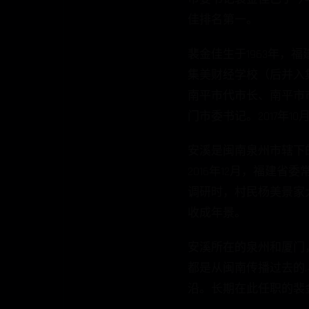
佳排名第一。
裴金佳生于1963年，
集美财经学校（后并入集
南平市代市长、南平市市
门市委书记。2017年
安溪是闽南泉州市辖下
2016年12月，福建
调研时，村民杨美景家
收成年景。
安溪所在的泉州和厦门
都是从闽南传播过去的
沿。长期在此任职的裴