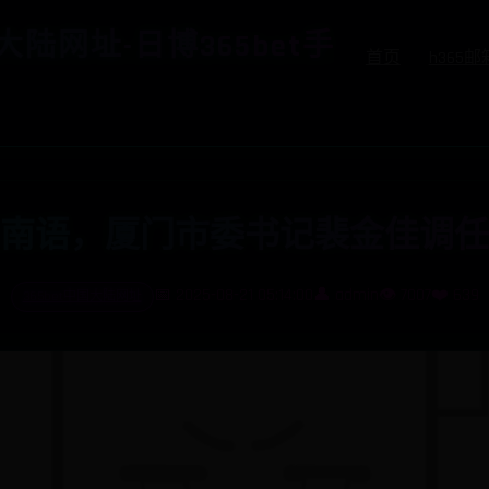
国大陆网址-日博365bet手
首页
h365
南语，厦门市委书记裴金佳调任
📅 2025-08-21 05:14:00
👤 admin
365bet中国大陆网址
👁️ 7007
❤️ 639