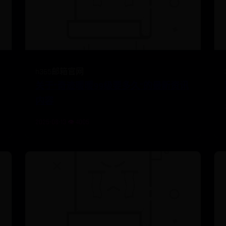
h365邮箱官网
关于“奇迹暖暖99级要多久”的最新资讯
内容
2025-08-13 👁️ 4005