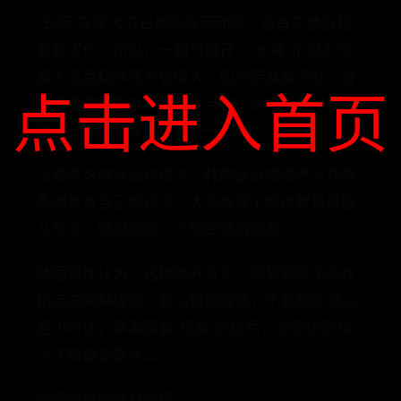
“长婶”在重大节日或家庭活动时，要首先担当起
准备工作。所以，一到节假日，“长婶”不但工作
量大而且精神压力也很大，因为若准备不好，首
点击进入首页
先被婆婆骂的就是自己。当然，给老人零用钱方
面，长婶也应该出得更多一些。
正是在这种社会环境下，韩国家庭推崇严厉并教
条地教育自己的孩子，大多数孩子都被教育成服
从命令、顺服权威、不知变通的类型。
韩国媒体认为，这种教养方式，容易使孩子的性
格走向两种极端：要么极端叛逆，不服权威;要么
胆小听话，事事都看“权威”的脸色，必须接受指
令才知道该做什么。
如果你对留学有兴趣