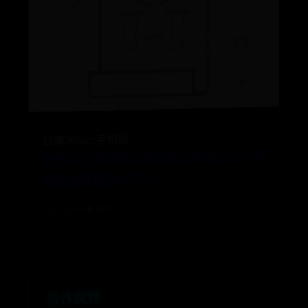
日博365bet手机版
阿根廷世界杯冠军后连胜八场攻入二十球
零失球展现强大实力
2025-10-16 👁️ 9345
合作伙伴