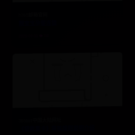
h365邮箱官网
靓宝宝孕婴连锁
2025-09-30 👁️ 1141
365bet中国大陆网址
《贷款黑卡》审核规则说明介绍