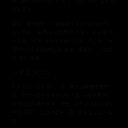
该被尊重。
当然，辈分长的人也被要求担负起相应的责任。
在公司里，“前辈”有义务照顾“后辈”，若“后辈”犯
下错误，“前辈”会毫不留情地指责，但之后应为
“后辈”分担或承担相应的责任。聚餐时，一般都
是“前辈”买单。
“长婶”身上的压力
韩国家庭一般有多个子女，老大是最被重视的一
员，老大的妻子在家里也担当起“长婶”的职责。
有时会出现弟媳比嫂子年长，但她依然要尊称嫂
子为“兄尊”。若她对嫂子不敬，就会被全家人指
责。