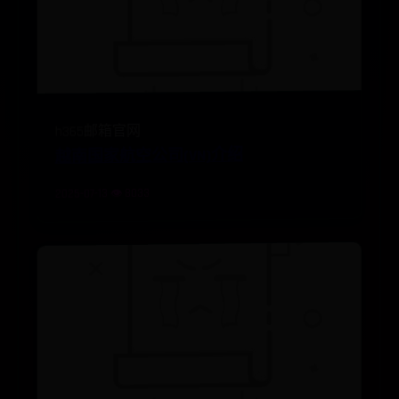
h365邮箱官网
越南国家航空公司(VN)介绍
2025-07-13 👁️ 8033