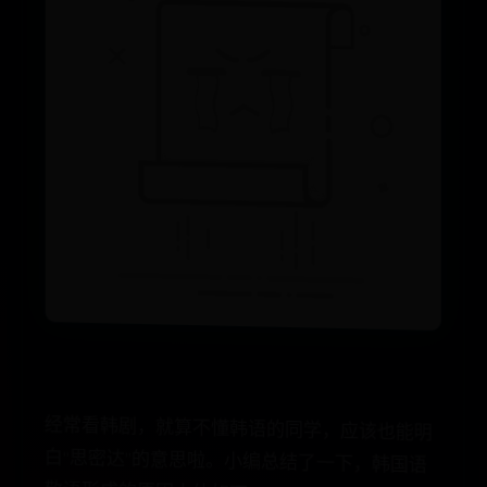
经常看韩剧，就算不懂韩语的同学，应该也能明
白“思密达”的意思啦。小编总结了一下，韩国语
敬语形成的原因大体如下。