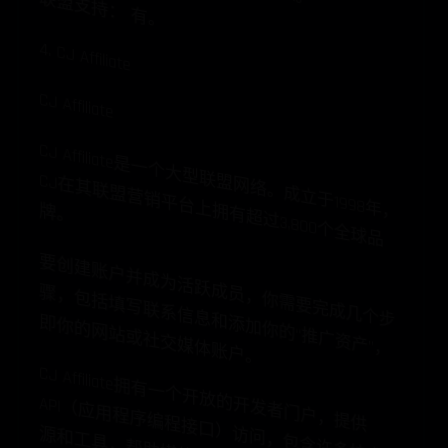
联盟支持： 有。
4. CJ Affiliate
CJ Affiliate
CJ Affiliate是
一
个
大
型
联
网
络
。
成
立
于
1998年
CJ在
其
联
盟
营
销
平
台
上
有
超
过
3,800个
全
球
品
盟
，
拥
牌
。
要
创
建
账
户
并
成
为
活
跃
，
你
需
要
完
成
几
个
步
，
包
括
填
写
联
系
信
息
加
你
的
“推
广
资
产
”，
你
的
网
站
或
社
交
媒
体
账
户
成
员
骤
和
添
即
。
CJ Affiliate拥
有
一
个
开
放
发
者
门
户
，
提
供
API（
应
用
程
序
编
程
接
口
）
问
，
包
含
许
多
技
术
资
和
工
具
，
帮
助
媒
体
执
行
。
这
些
任
务
包
括
个
化
客
户
优
惠
、
访
问
信
用
息
以
及
通
过
关
键
字
类
别
进
行
定
向
链
接
搜
索
的
开