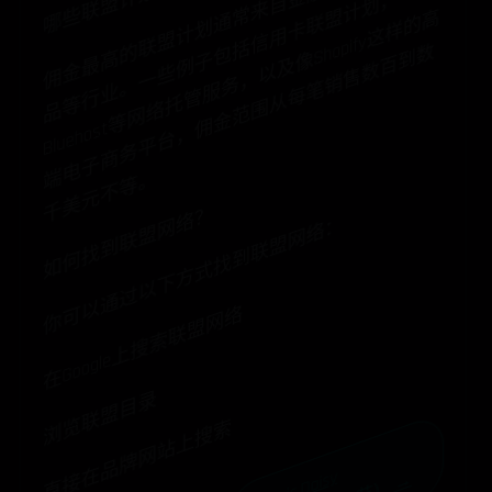
佣
金
最
高
联
盟
计
划
通
常
来
自
金
融
、
软
件
和
奢
侈
品
等
行
业
。
一
些
例
子
括
信
用
卡
联
计
划
Bl
u
e
h
o
s
t
等
网
络
托
管
服
务
，
以
及
像
S
pif
y
这
样
的
电
子
商
务
平
台
，
佣
金
范
围
从
每
笔
销
售
数
百
到
千
美
元
不
等
，
盟
高
的
包
h
o
数
端
。
如何找到联盟网络？
你可以通过以下方式找到联盟网络：
在Google上搜索联盟网络
浏览联盟目录
直接在品牌网站上搜索