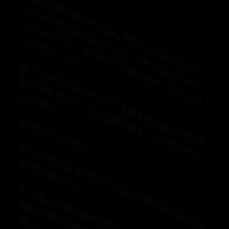
联
盟
网
络
媒
体
非
有
用
，
为
它
们
提
供
了
一
种
找
计
划
组
织
联
的
方
式
。
媒
体
可
以
发
现
并
加
数
十
个
划
，
能
够
与
多
个
联
盟
合
作
，
而
不
是
逐
注
册
多
个
计
划
对
寻
常
和
入
因
盟
计
个
。
🌟
你
是
联
营
销
的
手
？
这
份
新
手
指
南
可
以
帮
助
找
到
联
计
划
，
创
建
联
盟
链
接
，
作
为
联
盟
伙
伴
始
赚
钱
盟
你
新
盟
开
。
联盟网络如何运作？
联
盟
网
络
存
在
是
为
了
帮
助
营
销
者
和
品
牌
管
理
他
的
联
盟
活
动
的
们
。
你
只
需
注
网
络
即
可
获
得
可
用
划
的
访
权
限
。
些
网
络
媒
体
有
入
驻
标
准
。
如
，
像
A
v
a
n
t
L
in
k
S
h
a
r
e
A
S
le
这
样
的
络
就
要
求
联
盟
拥
有
一
个
活
跃
网
站
或
交
媒
体
渠
道
，
并
对
内
容
进
行
人
工
审