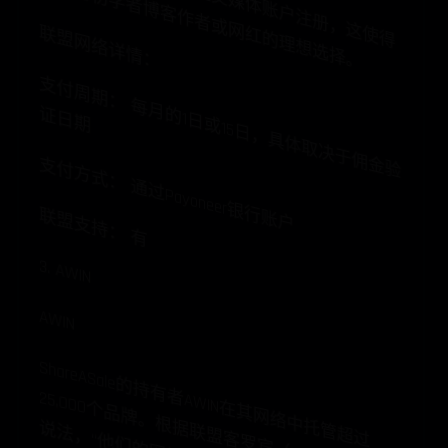
站
它
。
联盟网络详情：
支
付
周
期
：
每
月
1日
或
15日
，
具
体
取
决
于
佣
金
验
日
的
证
期
支付方式： 通过Payoneer银行账户
联盟支持： 有
3. AWIN
AWIN
S
hareA
S
ale的
持
有
A
W
IN
在
其
网
络
中
管
超
过
25,0
0
0
个
品
牌
。
根
联
盟
客
罗
宾
（
Robin Young）
的
法
，
“他
们
的
网
站
于
导
航
。
创
建
产
信
息
和
自
义
链
接
非
常
简
单
他
们
拥
有
许
多
全
顶
级
广
告
，
但
我
发
现
他
们
英
国
特
别
出
色
，
客
户
服
务
也
常
好
。
者