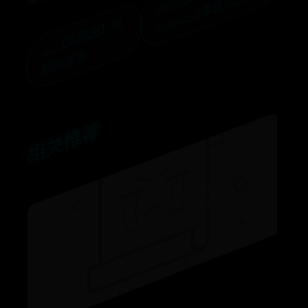
El
e
c
tri
c
D
ai
y
C
ar
ni
v
al
（
电
音
节
）
s
→
←
【
步
骤
图
】
鸭
肠
的
做
法
相关推荐