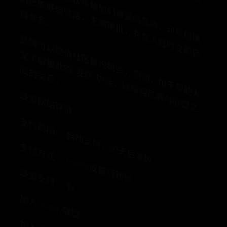
创
作
者
可
以
轻
松
接
触
他
们
爱
的
品
牌
，
可
以
创
建
己
的
联
盟
链
接
，
无
需
审
批
，
并
在
入
驻
时
立
即
获
佣
金
自
喜
得
。
品
牌
可
以
提
供
区
建
设
机
会
，
例
如
，
用
于
帮
助
大
了
解
彼
此
的
“发
现
”功
能
，
以
增
强
品
牌
与
联
盟
之
的
关
系
社
家
间
。
联盟网络详情：
支付周期： 自动支付，30天后发放
支付方式： PayPal或银行转账
联盟支持： 有
加入Shopify联盟