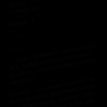
。
联盟支持： 有
11. GiddyUp
GiddyUp
是
一
个
联
盟
网
络
台
，
致
力
于
帮
助
你
在
线
赚
钱
，
无
论
是
通
过
你
的
网
还
是
社
交
媒
体
平
台
自2013
年
以
来
，GiddyUp
已
向
其
联
盟
伙
伴
支
付
超
亿
美
元
的
佣
金
GiddyUp
平
。
站
过2
。
作
为
联
盟
，GiddyUp
可
以
过
创
新
工
具
和
实
时
数
据
帮
你
最
大
化
收
入
。
联
伙
伴
经
理
还
将
帮
助
答
你
所
有
的
数
字
营
销
问
题
无
论
你
从
哪
个
渠
道
流
，
你
都
将
获
得
新
鲜
的
创
意
资
产
，
如
视
频
、
图
和
活
动
文
案
通
回
新
盟
引