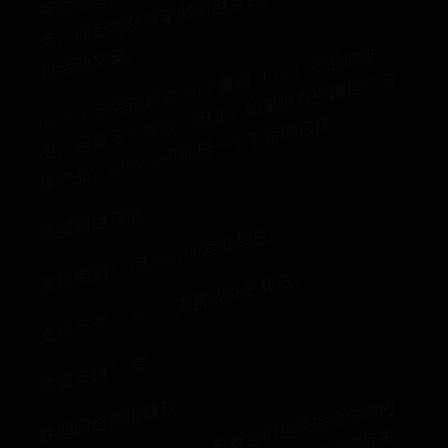
助
。
像
。
GiddyUp
已
完
成
超
过150
个
直
（DTC
）
产
品
的
推
出
，
涵
盖
多
个
领
域
。
此
，
如
果
你
有
兴
趣
推
广
体
产
品
，GiddyUp
可
能
是
一
个
不
错
的
选
择
销
实
因
。
联盟网络详情：
支付周期： 向GiddyUp索取信息。
支付方式： ACH、支票或外汇转账。
联盟支持： 有。
联盟网络帮你赚钱