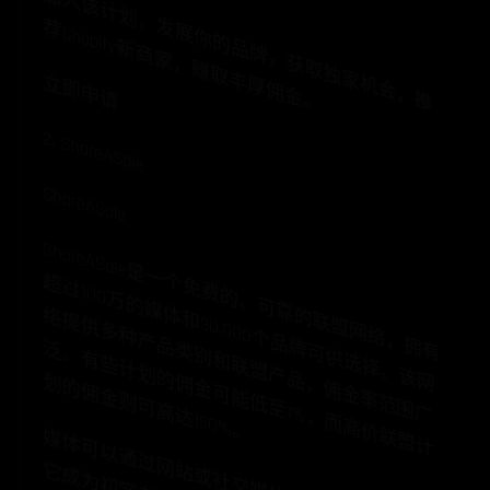
加
入
该
计
划
，
展
你
的
品
牌
，
获
取
独
家
机
会
，
推
S
h
o
p
ify
新
商
家
，
赚
取
丰
厚
佣
金
发
荐
。
立即申请
2. ShareASale
ShareASale
S
h
a
re
A
S
a
le
是
一
免
费
的
、
可
靠
联
盟
网
络
，
拥
过
10
0
万
的
媒
和
3
0
,0
0
0
个
品
可
供
选
择
。
该
提
供
多
种
产
品
别
和
联
盟
产
品
，
佣
金
率
范
围
广
。
有
些
计
划
的
金
可
能
低
至
1%
，
而
高
价
联
盟
计
的
佣
金
则
可
高
达
15
0
%
个
超
的
体
络
有
牌
类
泛
网
佣
划
。
媒
体
可
以
通
过
网
或
社
交
媒
体
账
户
注
册
，
这
使
得
成
为
初
学
者
博
客
作
者
或
网
红
的
理
想
选
择