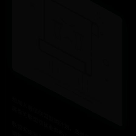
想
加
入
最
佳
联
盟
营
销
计
划
，
及
时
获
得
佣
金
，
并
扩
你
的
联
盟
营
销
业
务
吗
展
？