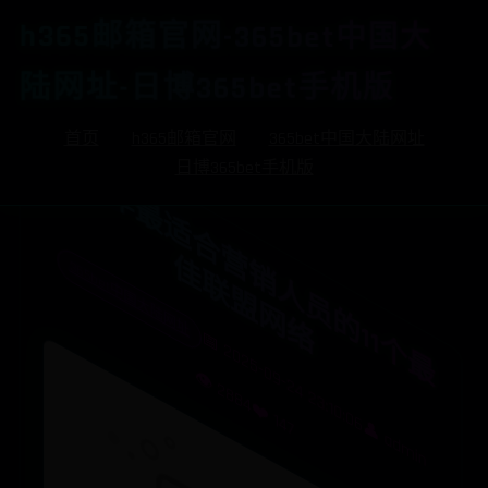
h365邮箱官网-365bet中国大
陆网址-日博365bet手机版
首页
h365邮箱官网
365bet中国大陆网址
2
0
2
5
年
最
适
合
营
销
人
员
的
1
1
个
最
联
盟
网
日博365bet手机版
佳
络
365bet中国大陆网址
📅 2025-09-24 23:10:06
👁️ 2884
❤️ 147
👤 admin