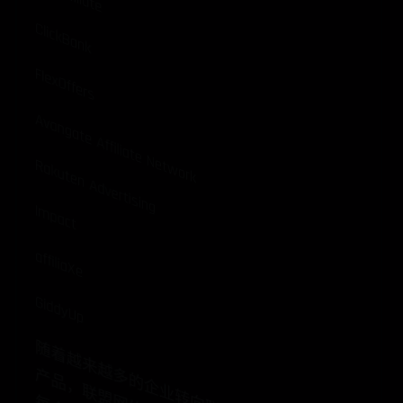
ClickBank
FlexOffers
Avangate Affiliate Network
Rakuten Advertising
Impact
affiliaXe
GiddyUp