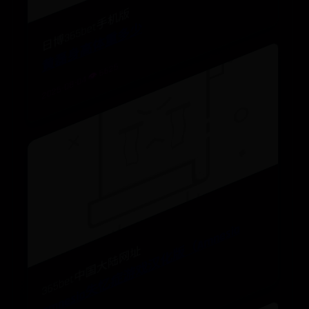
日博365bet手机版
黄磊身高体重多少
2025-08-04 👁️ 6625
a
m
n
e
si
a
失
忆
症
游
戏
汉
化
版
（
A
m
n
e
si
a
E
s
c
a
p
e
365bet中国大陆网址