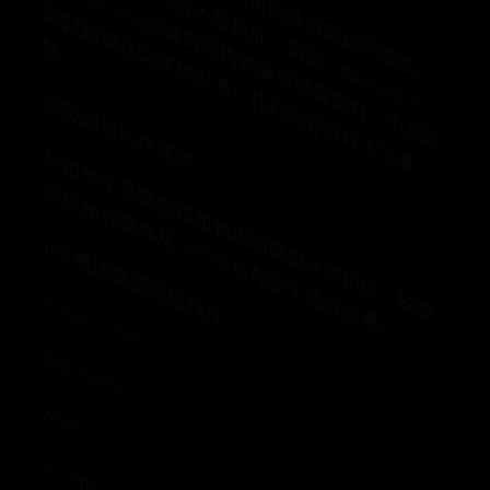
册
有
对
和
计
a
的
问
例
网
社
核
。
联盟网络运作模式
与
由
单
个
品
牌
创
建
和
管
理
的
联
盟
计
划
相
比
，
联
盟
络
允
许
媒
体
从
一
个
平
台
与
多
个
品
牌
沟
通
网
。
11个最佳联盟网络推荐
Shopify Collabs
ShareASale
AWIN
CJ Affiliate