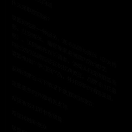
什么是联盟网络？
联
盟
网
络
是
一
种
服
务
，
连
接
品
牌
与
体
（
即
为
博
、
社
交
媒
体
、
播
客
等
渠
道
创
建
内
容
的
联
盟
）
。
该
络
充
当
协
调
者
，
使
媒
体
和
提
供
联
盟
营
计
划
的
牌
能
够
轻
松
找
到
彼
此
。
品
牌
可
以
招
募
盟
来
推
广
他
们
的
产
品
，
并
开
辟
新
的
销
售
渠
道
客
客
网
销
媒
品
联
。
品牌通常在以下情况下使用联盟网络：
需要更多的外部销售支持
希望有效利用市场预算
希望接触新受众