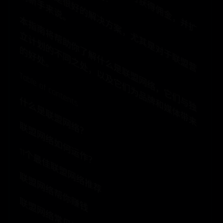
联
盟
网
络
是
很
好
的
解
决
方
案
，
尤
其
是
对
于
联
盟
营
新
手
来
说
销
。
本
指
南
将
帮
助
你
解
什
么
是
联
盟
网
络
，
它
们
与
独
计
划
的
不
同
之
处
，
以
及
它
们
为
品
牌
和
媒
体
带
来
好
处
立
了
的
。
Table of contents
什么是联盟网络？
联盟网络如何运作？
11个最佳联盟网络推荐
联盟网络帮你赚钱
联盟网络常见问题