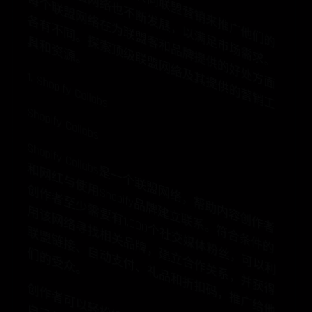
随
着
越
来
越
的
企
业
转
联
盟
营
销
推
广
他
们
的
品
，
联
盟
络
也
不
断
展
，
以
满
市
场
需
求
。
个
联
盟
网
在
为
联
盟
和
品
牌
提
供
的
好
处
方
面
有
不
同
。
索
顶
级
联
盟
网
络
及
其
提
供
的
营
销
工
和
资
源
多
产
向
网
每
来
发
络
各
足
客
探
具
。
1. Shopify Collabs
Shopify Collabs
S
h
o
p
ify
C
o
lla
是
一
个
联
盟
络
，
帮
助
容
创
作
者
网
红
与
使
S
h
o
p
ify
品
牌
立
联
系
。
合
条
件
的
作
者
至
少
需
要
有
1,0
0
0
个
交
媒
体
粉
，
可
以
利
该
网
络
寻
找
相
关
品
牌
，
立
合
作
关
系
，
并
获
得
盟
链
接
、
自
动
支
付
、
礼
品
和
折
扣
码
，
推
广
给
他
的
受
众
b
s
和
网
用
创
内
建
用
符
社
联
丝
建
们
。