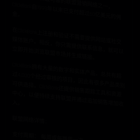
作
为
最
古
老
和
最
可
靠
的
联
盟
营
销
之
一
，
ClickBank自
1999年
以
来
已
支
付
超
过
60亿
美
元
的
佣
网
络
金
。
在
ClickBank上
注册和验证不需要提供网站或社交
媒体账户。相反，你只需提供联系信息，就可以
立即开始浏览联盟市场并生成链接。
ClickBank拥有大量的数字和实体产品，总共有超
过4,000个经过审核的项目，因此有很多产品类别
可供选择。ClickBank还提供销售跟踪工具和资源
中心，以便持续支持联盟并通过追加销售增加收
入。
联盟网络详情：
支付周期： 每周或每两周一次。