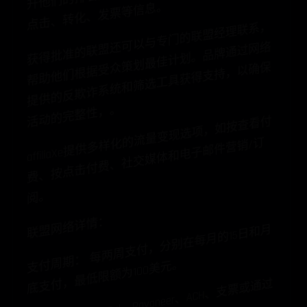
。
获
得
批
准
的
联
盟
以
与
专
门
的
联
盟
经
理
联
系
，
帮
助
他
们
根
据
受
划
最
佳
计
划
。
品
牌
通
过
网
提
供
的
反
欺
诈
系
统
和
筛
选
工
具
获
得
支
持
，
以
确
活
动
的
完
整
性
，
还
可
络
众
策
保
。
affiliaXe
提
供
多
样
流
量
变
现
选
项
，
如
按
查
看
付
费
、
按
点
击
付
费
、
社
交
媒
体
和
电
子
邮
件
营
销/
阅
化
的
订
。
联盟网络详情：
支
期
：
每
两
周
支
付
，
分
别
在
每
月
的15
日
和
月
底
支
付
，
最
低
限
额
为100
美
元
付
周
。
支
付
方
式
： PayPal
、Payoneer
、ACH
、
支
票
或
通
过
Tipalti
的
银
行
电
汇