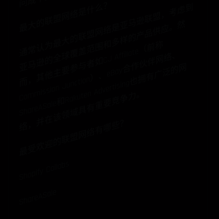
最大的联盟网络是什么？
通
常
认
最
大
的
联
盟
网
络
是
马
逊
联
盟
，
考
虑
到
马
逊
的
全
覆
盖
范
围
多
样
的
产
品
供
应
。
而
，
其
他
主
要
与
者
如
C
J
at
e
（
前
C
o
m
mi
s
si
o
n
J
u
ncti
o
n
）
、
e
B
a
y
作
伙
伴
网
络
S
h
ar
e
A
S
al
e
和
R
ak
ut
e
A
dv
erti
si
n
g
也
拥
有
广
泛
的
络
，
并
在
该
领
域
具
有
重
要
竞
争
力
亚
然
为
和
称
球
Affili
、
亚
参
合
网
n
。
最受欢迎的联盟网络有哪些？
Shopify Collabs
ShareASale