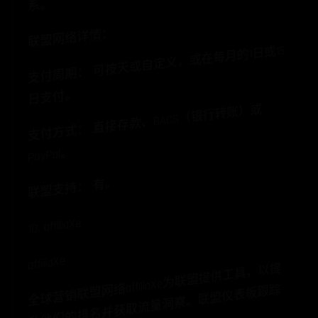
系。
联盟网络详情：
支付周期： 可按天或自定义，或在每月的1日或15
日支付。
支付方式： 直接存款、BACS（银行转账）或
PayPal
。
联盟支持： 有。
10. affiliaXe
affiliaXe
全
球
营
销
联
盟
络affiliaXe
为
联
盟
提
供
工
具
，
以
提
升
他
们
的
排
名
并
获
取
流
量
洞
察
。
联
盟
仪
表
板
跟
点
击
、
转
化
、
发
票
等
信
息
网
踪