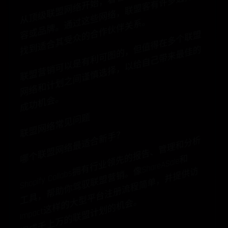
从
顶
级
联
盟
网
络
开
始
，
看
看
们
是
否
适
合
你
的
内
容
或
品
牌
。
通
这
些
网
络
，
联
盟
客
有
许
多
选
择
找
到
适
合
其
受
众
的
合
作
伙
伴
关
系
它
来
过
。
联
盟
营
销
可
以
是
有
利
可
图
的
，
值
得
在
多
个
联
盟
网
络
和
计
划
之
间
谨
慎
选
择
，
以
给
自
己
带
来
最
佳
成
功
机
会
但
的
。
联盟网络常见问题
哪个联盟网络最适合新手？
S
h
o
pif
y
C
oll
a
b
s
有
行
业
领
先
的
报
告
、
管
理
和
分
析
工
具
，
帮
助
你
驾
驭
联
盟
营
销
。
S
h
ar
e
A
S
al
e
I
m
p
act
这
样
的
大
型
平
台
注
册
流
程
简
单
，
并
提
供
问
成
千
上
万
的
联
盟
计
划
的
机
会
和
拥
像
访
。