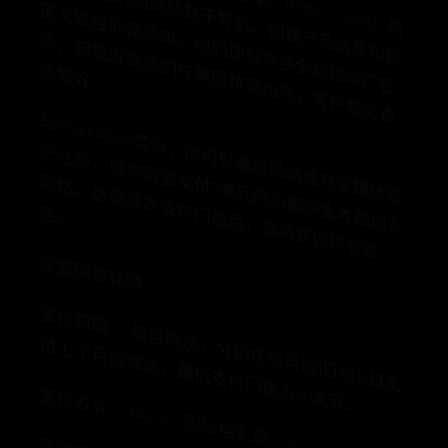
托
据
说
易
定
品
。
商
球
在
非
”
与
ShareASale类
似
，
可
以
通
过
网
站
或
媒
体
账
注
册
，
但
你
需
要
5美
元
的
小
额
押
金
能
加
入
络
。
达
到
首
次
支
槛
后
，
你
将
获
得
押
金
返
你
户
社
交
支
付
网
才
付
门
还
。
联盟网络详情：
支
付
周
期
：
每
月
两
次
分
别
在
每
月
的
1日
和
15日
支
上
个
月
的
佣
金
；
最
低
支
付
门
槛
为
20美
元
，
付
。
支付方式： BACS、国际电汇或ACH。