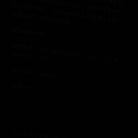
访
源
任
务
性
卡
信
或
。
联盟网络详情：
支
付
周
期
：
佣
金
通
常
在
每
月
20日
或
28日
支
付
，
体
取
决
于
货
币
的
具
。
支付方式： 转账或Payoneer。
联盟支持： 有。
5. ClickBank
ClickBank