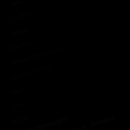
AWIN
CJ Affiliate
ClickBank
FlexOffers
Avangate Affiliate Network
Rakuten Advertising
Impact
affiliaXe
GiddyUp
哪些联盟计划的佣金最高？