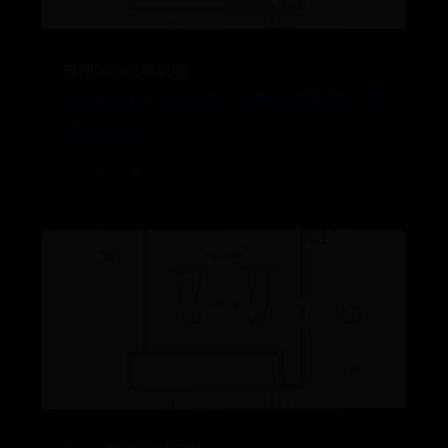
日博365bet手机版
找对象用什么软件好？10款免费靠谱的婚
恋软件推荐
2025-06-29 👁️ 1212