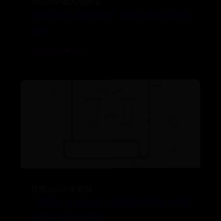
365bet中国大陆网址
原创天使之翼好玩吗？天使之翼好不好玩
评测
2025-06-28 👁️ 5758
日博365bet手机版
【問題】大家完成一組模型的時間 @模型
技術與資訊 哈啦板