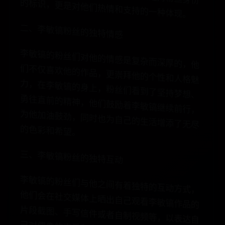
谓
的
。
二、李敏镐粉丝的独特情感
李
敏
镐
的
粉
丝
们
对
他
的
情
感
复
杂
而
深
厚
的
，
他
不
仅
喜
欢
他
的
作
品
，
更
崇
他
的
个
性
和
人
格
魅
，
在
李
敏
镐
的
身
上
，
粉
丝
到
了
坚
持
梦
想
、
往
直
前
的
精
神
，
他
们
鼓
励
敏
镐
继
续
前
行
，
他
加
油
鼓
劲
，
同
时
也
为
自
生
活
增
添
了
无
尽
色
彩
和
希
望
是
们
拜
力
们
看
勇
着
李
为
己
的
的
。
三、李敏镐粉丝的独特互动
李
敏
镐
的
粉
丝
们
与
他
之
间
有
着
的
互
动
方
式
，
们
会
在
社
交
媒
体
上
晒
出
自
己
观
李
敏
镐
作
品
的
段
截
图
、
手
写
信
件
或
者
自
制
视
，
以
表
达
自
对
偶
像
的
喜
爱
和
支
持
，
粉
丝
们
关
注
李
敏
镐
动
态
，
及
时
为
他
送
上
祝
福
和
鼓
这
种
互
动方
不
仅
加
强
了
粉
丝
与
偶
像
之
间的联系，也使得他
的
感
情
独
特
他
看
片