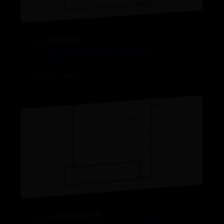
h365邮箱官网
4、梦幻西游葫芦宝贝几级能带
2025-09-21 👁️ 9299
365bet中国大陆网址