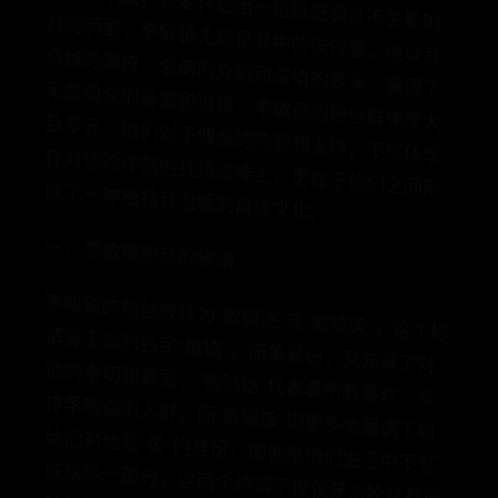
谓
韩
璀
璨
选
力
影
疑
是
卓
以
外
貌
无
得
捧
，
且
庞
大
的
在
现
捧
成
。
一、李敏镐粉丝的称谓
李
敏
镐
的
粉
丝
被
称
为
“敏
迷
”或
“敏
镐
饭
”，
这
个
称
源
于
他
的
名
字
“敏
镐
”，
单
易
记
，
又
充
满
了
对
的
亲
切
和
喜
爱
。
“敏
镐
”代
表
着
所
有
喜
欢
、
支
李
敏
镐
的
人
群
，
而
“敏
”则
更
多
地
强
调
了
粉
们
对
他
是
“饭
”的
身
份
，
是
他
们
生
活
中
不
可
缺
的
一
部
分
，
这
两
个
称
不
仅
仅
是
对
粉
丝
身
份
标
识
，
更
是
对
他
们
热
情
和
支
持
的
一
种
体
现
镐
谓
简
他
迷
持
镐
饭
丝
即
他
或