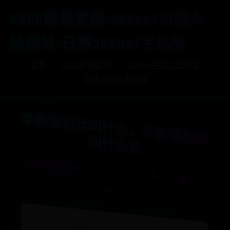
h365邮箱官网-365bet中国大
陆网址-日博365bet手机版
首页
h365邮箱官网
365bet中国大陆网址
日博365bet手机版
李
敏
镐
粉
丝
叫
什
么
，
李
敏
镐
粉
丝
什
么
叫
名
h365邮箱官网
📅 2025-09-30 14:14:42
👤 admin
👁️ 3337
❤️ 80