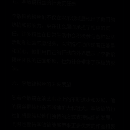
五、李敏镐粉丝的社会责任感
李敏镐的粉丝们不仅在娱乐领域展现出了他们的热情和影响力，更在社会层面承担了相应的责
任，许多粉丝在日常生活中会积极参与各种公益
活动和社会志愿服务，以实际行动传递着正能量
和爱心，他们用自己的行动向外界展示了李敏镐
粉丝团队的正面形象，也为社会带来了积极的影
响。
六、李敏镐粉丝的未来展望
随着李敏镐在演艺事业上的不断进步和发展，他
的粉丝群体也在不断地扩大和壮大，李敏镐的粉
丝们将继续以他们独特的方式支持偶像的发展，
同时也期待李敏镐能够带来更多优秀的作品和表
现，相信在未来的日子里，李敏镐和他的粉丝们