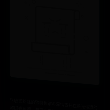
李
敏
镐
粉
丝
的
独
特
称
与
深
情
寄
托
在
星
光
的
国
娱
乐
圈
，
若
要
评
出
一
位
既
低
调
又
不
失
响
的
明
星
，
李
敏
镐
无
其
中
的
佼
佼
者
，
他
其
越
的
演
技
、
俊
朗
的
和
深
情
的
表
演
，
赢
了
数
观
众
的
喜
爱
和
追
李
敏
镐
的
粉
丝
群
体
多
元
，
他
们
对
于
偶
像
热
爱
和
支
持
，
不
仅
体
对
他
的
作
品
的
狂
热
追
上
，
更
在
于
他
们
之
间
形
了
一
种
独
特
且
温
馨
的
群
体
文
化