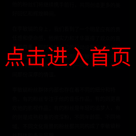
好回忆和辉煌瞬间。
在李敏镐的身上，我们看到了一个明星应有的责
任感和使命感，他用实力和才华赢得了观众的喜
爱和尊重，同时也用自己的行动诠释着对粉丝和
社会的关爱，让我们一起期待李敏镐未来更多优
秀的作品和表现，也让我们一同见证他和粉丝之
点击进入首页
间那份深厚的情谊。
李敏镐粉丝群体内部也存在着不同的细分和特
色，有的粉丝专注于他的音乐作品，有的则更喜
欢他的影视作品；有的粉丝是年轻的追梦人，有
的则是成熟稳重的资深粉，不同年龄层、不同地
域、不同文化背景的粉丝都共同构成了李敏镐粉
丝群体的多元风貌。