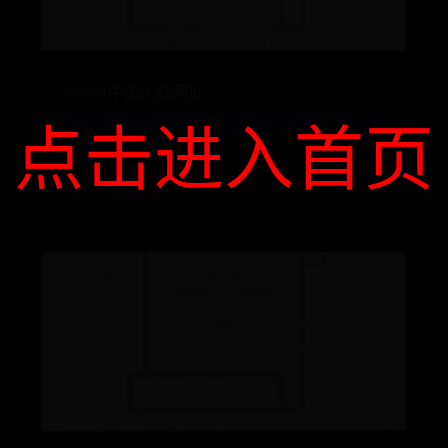
365bet中国大陆网址
手机转接头怎么用？超详细使用方法一看
点击进入首页
就懂！
2025-07-30 👁️ 6128