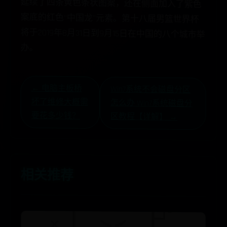
办。
← 电脑主板桥
坏了维修大概需
Win7系统不会磁盘分区
怎么办 Win7系统磁盘分
要花多少钱？
区教程【详解】 →
相关推荐