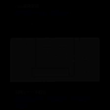
h365邮箱官网
熱門景點 > 地區 > 資訊內容
2025-07-28 👁️ 139
日博365bet手机版
玩宠新招 详解《神鬼世界》诸神之战宠
物进化