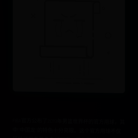
FIBA官方公布了2019年男篮世界杯的官方用球，其
中“中国龙”的特色十分亮眼。这个官方用球不仅
延续了四条黄色条状图案，还在侧面加入了紫色
案底的红色“中国龙”元素。第十八届男篮世界杯
将于2019年8月31日到9月15日在中国的八个城市举