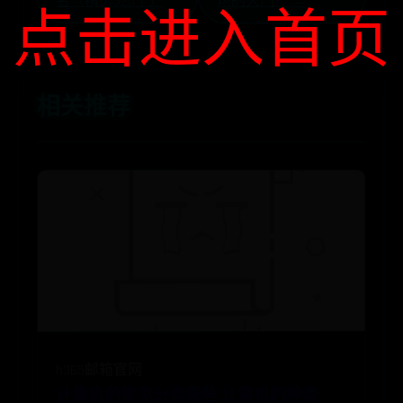
点击进入首页
相关推荐
h365邮箱官网
计算机的常见分类哪些,计算机的种类