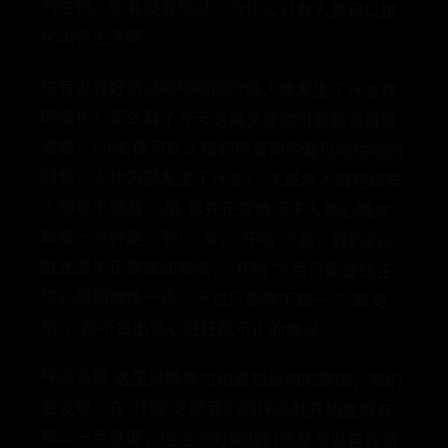
化出性生活呢？
你有没有好奇过啪啪啪的时候人体发生了什么样
的变化？那么看了今天这篇文章你可能就会得到
答案，MRI影像可以让我们更直观的看见啪啪啪的
时候，人体内部发生了什么？ 未成年人请在成年
人指导下观看 心脏 首先正常情况下人的心跳次
数每一分钟是60到100次，“开啪”之前，我们的心
脏还属于正常跳动频率，“开啪”之后可能会比正
常心跳稍微快一点。不过只要你不是一个“新司
机”，都不会出现心脏狂跳不止的情况。
呼吸系统 这里排除体力和激烈运动的原因，我们
会发现，在“开啪”之前我们的呼吸就开始变得有
那么一点急促，但这个时候我们还是可以自我调
节控制呼吸节奏，来调整状态这是由于中枢神经
的兴奋，使你的血压开始升高、肌肉收缩、身体
代谢也增快，这直接导致了氧气的加速消耗，所
以氧气摄入会需要提高，从而导致了你呼吸急