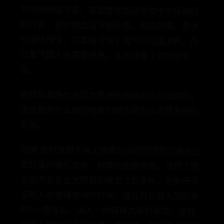
促。
膀胱和直肠也会因为肌肉的收缩反应开始颤抖，
这也是为什么啪啪啪有时候会使你出现尿急感的
原因。
眼睛 这时候由于肾上腺素分泌的原因你可能会出
现短暂的瞳孔放大，眼睛的焦距增强，当然了你
可能不会有太大明显的视觉上的变化，但有研究
证明人在情绪激动的时候，瞳孔可以放大到原来
的5-10倍左右，进入一种精神亢奋的状态，这时
候的人眼往往看起来更大更有神，甚至你会觉得