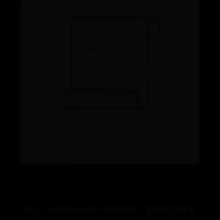
您好，不会重新计算一年保修期，更换的部件享
受原有保修期的剩余时长或自更换日起 90 天的