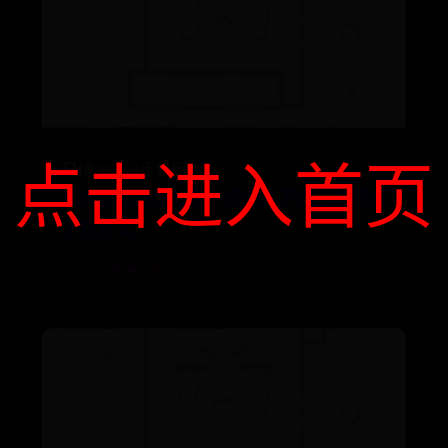
点击进入首页
日博365bet手机版
如何拆卸白炽灯泡：如何在不损坏的情况
下打开它
2025-07-19 👁️ 1692