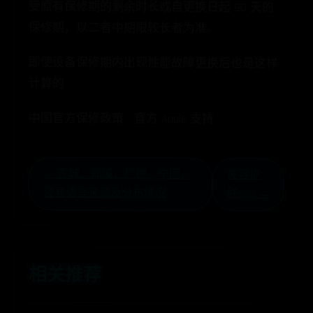
保修期，以二者中期限较长者为准。
即使设备保修期内出现性能故障更换后也是这样
计算的
中国官方保修政策 - 官方 Apple 支持
← 宣城、郎溪、广德、宁国、
美容护
泾县语言来源及分布情况
肤app →
相关推荐